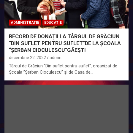
ADMINISTRATIE
EDUCATIE
RECORD DE DONAȚII LA TÂRGUL DE GRĂCIUN
“DIN SUFLET PENTRU SUFLET”DE LA ȘCOALA
“ȘERBAN CIOCULESCU”GĂEȘTI
decembrie 22, 2022
admin
Târgul de Crăciun ”Din suflet pentru suflet”, organizat de
Școala ”Șerban Cioculescu” și de Casa de…