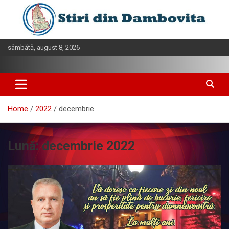
Skip
to
content
sâmbătă, august 8, 2026
Home
2022
decembrie
Lună:
decembrie 2022