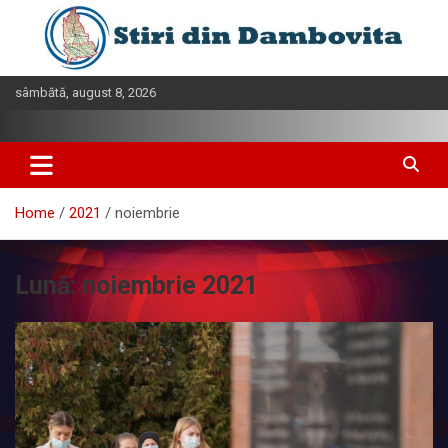
Skip
to
content
sâmbătă, august 8, 2026
Home
2021
noiembrie
Lună:
noiembrie 2021