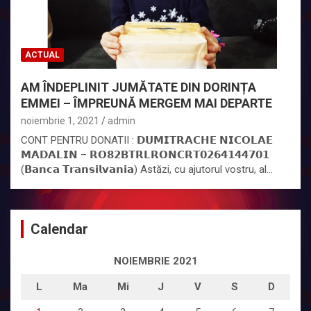
ACTUAL
AM ÎNDEPLINIT JUMĂTATE DIN DORINȚA
EMMEI – ÎMPREUNĂ MERGEM MAI DEPARTE
noiembrie 1, 2021
admin
CONT PENTRU DONATII : 𝗗𝗨𝗠𝗜𝗧𝗥𝗔𝗖𝗛𝗘 𝗡𝗜𝗖𝗢𝗟𝗔𝗘
𝗠𝗔𝗗𝗔𝗟𝗜𝗡 – 𝗥𝗢𝟴𝟮𝗕𝗧𝗥𝗟𝗥𝗢𝗡𝗖𝗥𝗧𝟬𝟮𝟲𝟰𝟭𝟰𝟰𝟳𝟬𝟭
(𝗕𝗮𝗻𝗰𝗮 𝗧𝗿𝗮𝗻𝘀𝗶𝗹𝘃𝗮𝗻𝗶𝗮) Astăzi, cu ajutorul vostru, al…
Calendar
NOIEMBRIE 2021
L
Ma
Mi
J
V
S
D