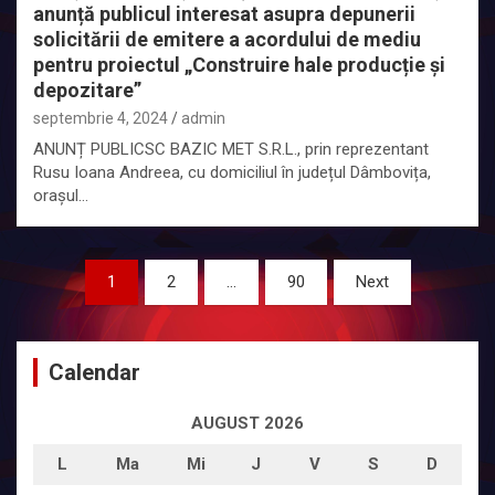
anunță publicul interesat asupra depunerii
solicitării de emitere a acordului de mediu
pentru proiectul „Construire hale producție și
depozitare”
septembrie 4, 2024
admin
ANUNȚ PUBLICSC BAZIC MET S.R.L., prin reprezentant
Rusu Ioana Andreea, cu domiciliul în județul Dâmbovița,
orașul…
Paginație
1
2
…
90
Next
articole
Calendar
AUGUST 2026
L
Ma
Mi
J
V
S
D