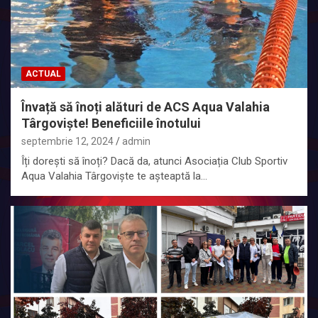
ACTUAL
Învață să înoți alături de ACS Aqua Valahia
Târgoviște! Beneficiile înotului
septembrie 12, 2024
admin
Îți dorești să înoți? Dacă da, atunci Asociația Club Sportiv
Aqua Valahia Târgoviște te așteaptă la…