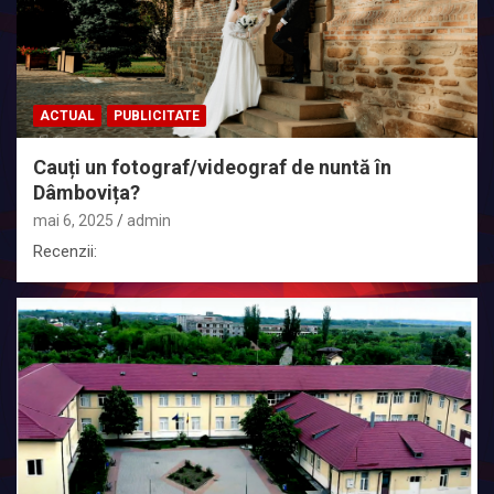
ACTUAL
PUBLICITATE
Cauți un fotograf/videograf de nuntă în
Dâmbovița?
mai 6, 2025
admin
Recenzii: