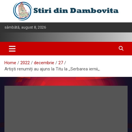
Skip
to
content
sâmbătă, august 8, 2026
Home
2022
decembrie
27
Artiști renumiți au ajuns la Titu la ,,Serbarea iernii,,.