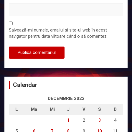
Salvează-mi numele, emailul și site-ul web în acest
navigator pentru data viitoare când o să comentez.
Calendar
DECEMBRIE 2022
L
Ma
Mi
J
V
S
D
1
2
3
4
5
6
7
8
9
10
11