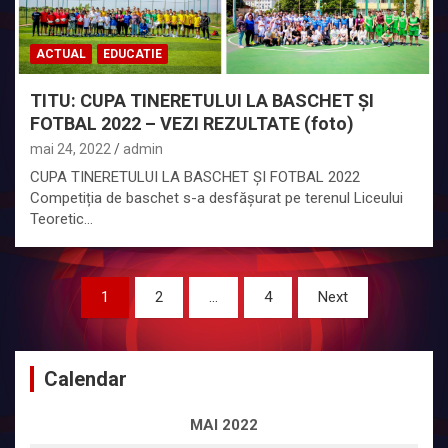
ACTUAL
EDUCATIE
TITU: CUPA TINERETULUI LA BASCHET ȘI
FOTBAL 2022 – VEZI REZULTATE (foto)
mai 24, 2022
admin
CUPA TINERETULUI LA BASCHET ȘI FOTBAL 2022
Competiția de baschet s-a desfășurat pe terenul Liceului
Teoretic…
Paginație
1
2
…
4
Next
articole
Calendar
MAI 2022