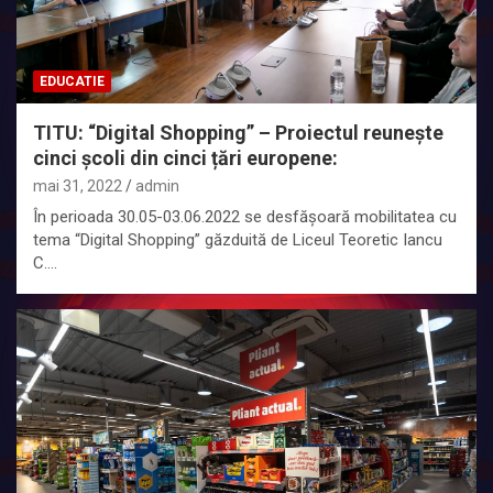
EDUCATIE
TITU: “Digital Shopping” – Proiectul reunește
cinci școli din cinci țări europene:
mai 31, 2022
admin
În perioada 30.05-03.06.2022 se desfășoară mobilitatea cu
tema “Digital Shopping” găzduită de Liceul Teoretic Iancu
C.…