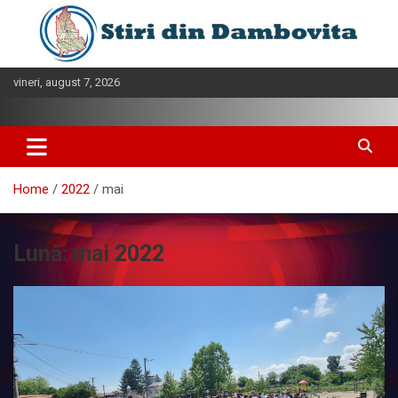
Skip
to
content
vineri, august 7, 2026
Home
2022
mai
Lună:
mai 2022