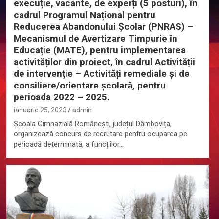
execuție, vacante, de experți (5 posturi), în
cadrul Programul Național pentru
Reducerea Abandonului Școlar (PNRAS) –
Mecanismul de Avertizare Timpurie în
Educație (MATE), pentru implementarea
activităților din proiect, în cadrul Activității
de intervenție – Activități remediale și de
consiliere/orientare școlară, pentru
perioada 2022 – 2025.
ianuarie 25, 2023
admin
Școala Gimnazială Românești, județul Dâmbovița,
organizează concurs de recrutare pentru ocuparea pe
perioadă determinată, a funcțiilor…