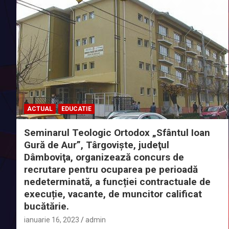
ACTUAL
EDUCATIE
Seminarul Teologic Ortodox „Sfântul Ioan
Gură de Aur”, Târgoviște, judeţul
Dâmboviţa, organizează concurs de
recrutare pentru ocuparea pe perioadă
nedeterminată, a funcției contractuale de
execuție, vacante, de muncitor calificat
bucătărie.
ianuarie 16, 2023
admin