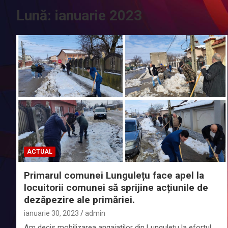
Lună:
ianuarie 2023
ACTUAL
Primarul comunei Lungulețu face apel la
locuitorii comunei să sprijine acțiunile de
dezăpezire ale primăriei.
ianuarie 30, 2023
admin
Am decis mobilizarea angajaţilor din Lungulețu la efortul