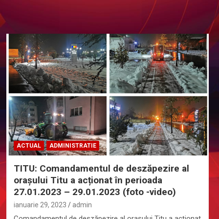
ACTUAL
ADMINISTRATIE
TITU: Comandamentul de deszăpezire al
orașului Titu a acționat în perioada
27.01.2023 – 29.01.2023 (foto -video)
ianuarie 29, 2023
admin
Comandamentul de deszăpezire al orașului Titu a acționat