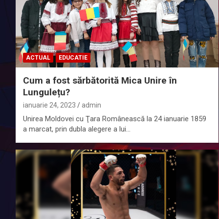
ACTUAL
EDUCATIE
Cum a fost sărbătorită Mica Unire în
Lungulețu?
ianuarie 24, 2023
admin
Unirea Moldovei cu Ţara Românească la 24 ianuarie 1859
a marcat, prin dubla alegere a lui…