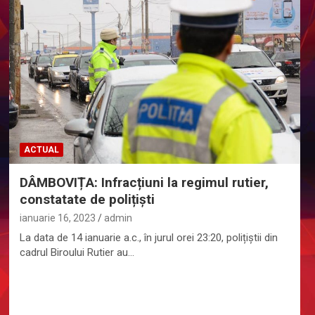
ACTUAL
DÂMBOVIȚA: Infracțiuni la regimul rutier,
constatate de polițiști
ianuarie 16, 2023
admin
La data de 14 ianuarie a.c., în jurul orei 23:20, polițiștii din
cadrul Biroului Rutier au…