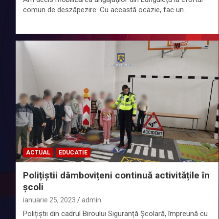
comun de deszăpezire. Cu această ocazie, fac un…
ACTUAL
EDUCATIE
Polițiștii dâmbovițeni continuă activitățile în
școli
ianuarie 25, 2023
admin
Polițiștii din cadrul Biroului Siguranță Școlară, împreună cu