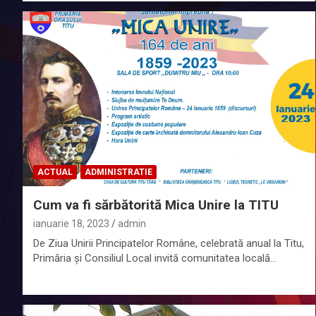
ACTUAL
ADMINISTRATIE
Cum va fi sărbătorită Mica Unire la TITU
ianuarie 18, 2023
admin
De Ziua Unirii Principatelor Române, celebrată anual la Titu,
Primăria și Consiliul Local invită comunitatea locală…