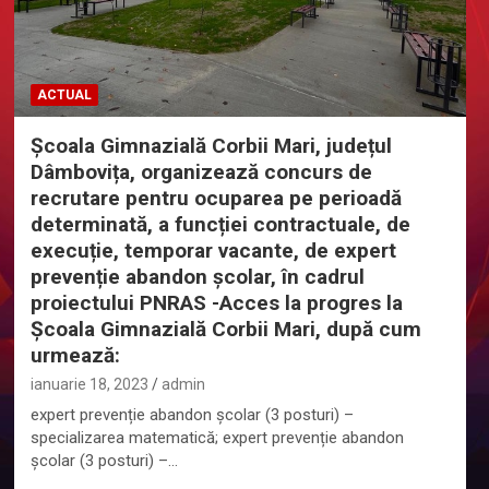
ACTUAL
Şcoala Gimnazială Corbii Mari, județul
Dâmbovița, organizează concurs de
recrutare pentru ocuparea pe perioadă
determinată, a funcției contractuale, de
execuție, temporar vacante, de expert
prevenție abandon școlar, în cadrul
proiectului PNRAS -Acces la progres la
Școala Gimnazială Corbii Mari, după cum
urmează:
ianuarie 18, 2023
admin
expert prevenție abandon școlar (3 posturi) –
specializarea matematică; expert prevenție abandon
școlar (3 posturi) –…