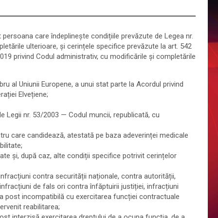
persoana care îndeplinește condițiile prevăzute de Legea nr.
tările ulterioare, și cerințele specifice prevăzute la art. 542
2019 privind Codul administrativ, cu modificările și completările
u al Uniunii Europene, a unui stat parte la Acordul privind
ției Elvețiene;
e Legii nr. 53/2003 — Codul muncii, republicată, cu
tru care candidează, atestată pe baza adeverinței medicale
ilitate;
ate și, după caz, alte condiții specifice potrivit cerințelor
fracțiuni contra securității naționale, contra autorității,
fracțiuni de fals ori contra înfăptuirii justiției, infracțiuni
a post incompatibilă cu exercitarea funcției contractuale
rvenit reabilitarea;
t interzisă exercitarea dreptului de a ocupa funcția, de a