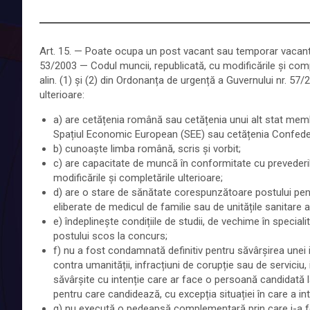
Art. 15. — Poate ocupa un post vacant sau temporar vacant 
53/2003 — Codul muncii, republicată, cu modificările și comple
alin. (1) și (2) din Ordonanța de urgență a Guvernului nr. 57/
ulterioare:
a) are cetățenia română sau cetățenia unui alt stat membr
Spațiul Economic European (SEE) sau cetățenia Confedera
b) cunoaște limba română, scris și vorbit;
c) are capacitate de muncă în conformitate cu prevederil
modificările și completările ulterioare;
d) are o stare de sănătate corespunzătoare postului pen
eliberate de medicul de familie sau de unitățile sanitare ab
e) îndeplinește condițiile de studii, de vechime în specialit
postului scos la concurs;
f) nu a fost condamnată definitiv pentru săvârșirea unei in
contra umanității, infracțiuni de corupție sau de serviciu, in
săvârșite cu intenție care ar face o persoană candidată l
pentru care candidează, cu excepția situației în care a inte
g) nu execută o pedeapsă complementară prin care i-a fos