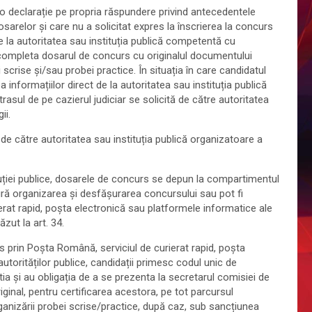
 cu o declarație pe propria răspundere privind antecedentele
osarelor și care nu a solicitat expres la înscrierea la concurs
e la autoritatea sau instituția publică competentă cu
 a completa dosarul de concurs cu originalul documentului
ei scrise și/sau probei practice. În situația în care candidatul
 informațiilor direct de la autoritatea sau instituția publică
trasul de pe cazierul judiciar se solicită de către autoritatea
ii.
și de către autoritatea sau instituția publică organizatoare a
ituției publice, dosarele de concurs se depun la compartimentul
ă organizarea și desfășurarea concursului sau pot fi
rat rapid, poșta electronică sau platformele informatice ale
ăzut la art. 34.
rs prin Poșta Română, serviciul de curierat rapid, poșta
autorităților publice, candidații primesc codul unic de
ia și au obligația de a se prezenta la secretarul comisiei de
iginal, pentru certificarea acestora, pe tot parcursul
rganizării probei scrise/practice, după caz, sub sancțiunea