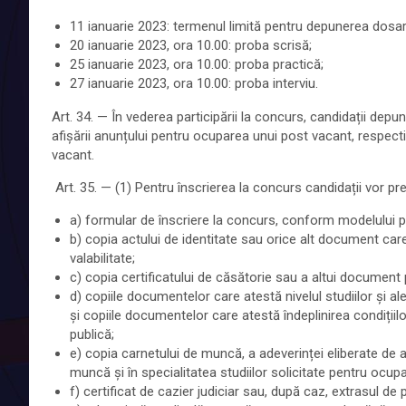
11 ianuarie 2023: termenul limită pentru depunerea dosar
20 ianuarie 2023, ora 10.00: proba scrisă;
25 ianuarie 2023, ora 10.00: proba practică;
27 ianuarie 2023, ora 10.00: proba interviu.
Art. 34. — În vederea participării la concurs, candidații dep
afișării anunțului pentru ocuparea unui post vacant, respec
vacant.
Art. 35. — (1) Pentru înscrierea la concurs candidații vor 
a) formular de înscriere la concurs, conform modelului pr
b) copia actului de identitate sau orice alt document care a
valabilitate;
c) copia certificatului de căsătorie sau a altui documen
d) copiile documentelor care atestă nivelul studiilor și a
și copiile documentelor care atestă îndeplinirea condițiilo
publică;
e) copia carnetului de muncă, a adeverinței eliberate de 
muncă și în specialitatea studiilor solicitate pentru ocup
f) certificat de cazier judiciar sau, după caz, extrasul de p