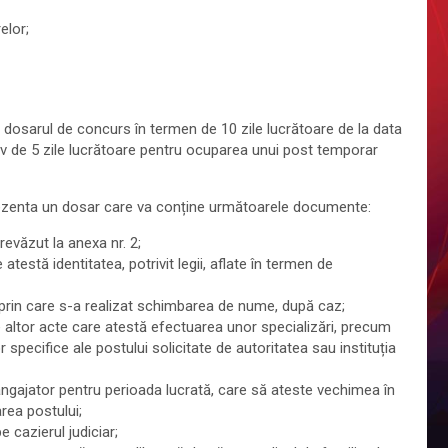
elor;
un dosarul de concurs în termen de 10 zile lucrătoare de la data
tiv de 5 zile lucrătoare pentru ocuparea unui post temporar
prezenta un dosar care va conține următoarele documente:
evăzut la anexa nr. 2;
testă identitatea, potrivit legii, aflate în termen de
t prin care s-a realizat schimbarea de nume, după caz;
le altor acte care atestă efectuarea unor specializări, precum
r specifice ale postului solicitate de autoritatea sau instituția
angajator pentru perioada lucrată, care să ateste vechimea în
area postului;
e cazierul judiciar;