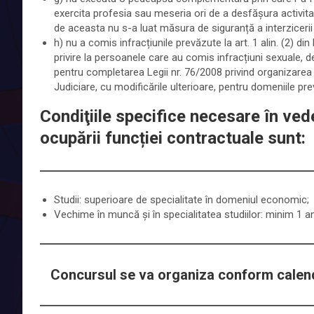
exercita profesia sau meseria ori de a desfășura activitat
de aceasta nu s-a luat măsura de siguranță a interzicerii o
h) nu a comis infracțiunile prevăzute la art. 1 alin. (2) d
privire la persoanele care au comis infracțiuni sexuale,
pentru completarea Legii nr. 76/2008 privind organizarea
Judiciare, cu modificările ulterioare, pentru domeniile prevăz
Condiţiile specifice necesare în vede
ocupării funcției contractuale sunt:
Studii: superioare de specialitate în domeniul economic;
Vechime în muncă și în specialitatea studiilor: minim 1 an
Concursul se va organiza conform calend