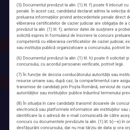
(5) Documentul prevăzut la alin. (1) lit. f) poate fi înlocuit
penale. În acest caz, candidatul declarat admis la selecția d
preluarea informațiilor privind antecedentele penale direct d
eliberarea certificatelor de cazier judiciar are obligația de
prevăzut la alin. (1) lit. f), anterior datei de susținere a prob
solicită expres în formularul de înscriere la concurs preluarea
competentă cu eliberarea certificatelor de cazier judiciar, ex
sau instituția publică organizatoare a concursului, potrivit leg
(6) Documentul prevăzut la alin. (1) lit. h) poate fi solicitat 
concursului, cu acordul persoanei verificate, potrivit legii.
(7) În funcție de decizia conducătorului autorității sau inst
resurse umane sau, după caz, la compartimentul care asigur
transmise de candidați prin Poșta Română, serviciul de curie
autorităților sau instituțiilor publice înăuntrul termenului prev
(8) În situația în care candidații transmit dosarele de concu
electronică sau platformele informatice ale instituțiilor sau 
identificare la o adresă de e-mail comunicată de către aceșt
concurs cu documentele prevăzute la alin. (1) lit. b)—e) în or
desfășurării concursului, dar nu mai târziu de data și ora o