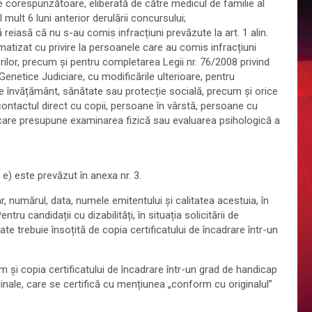
 corespunzătoare, eliberată de către medicul de familie al
 mult 6 luni anterior derulării concursului;
 reiasă că nu s-au comis infracțiuni prevăzute la art. 1 alin.
matizat cu privire la persoanele care au comis infracțiuni
lor, precum și pentru completarea Legii nr. 76/2008 privind
enetice Judiciare, cu modificările ulterioare, pentru
 de învățământ, sănătate sau protecție socială, precum și orice
contactul direct cu copii, persoane în vârstă, persoane cu
ri care presupune examinarea fizică sau evaluarea psihologică a
. e) este prevăzut în anexa nr. 3.
r, numărul, data, numele emitentului și calitatea acestuia, în
ntru candidații cu dizabilități, în situația solicitării de
e trebuie însoțită de copia certificatului de încadrare într-un
cum și copia certificatului de încadrare într-un grad de handicap
ginale, care se certifică cu mențiunea „conform cu originalul”