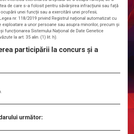
ea de care s-a folosit pentru săvârșirea infracțiunii sau față
cupării unei funcții sau a exercitării unei profesii;
in Legea nr. 118/2019 privind Registrul național automatizat cu
 de exploatare a unor persoane sau asupra minorilor, precum și
 și funcționarea Sistemului Național de Date Genetice
ute la art. 35 alin. (1) lit. h).
rea participării la concurs şi a
.
arului următor: