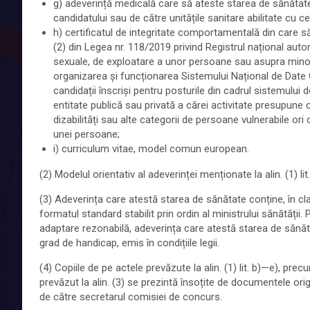
g) adeverință medicală care să ateste starea de sănătate
candidatului sau de către unitățile sanitare abilitate cu cel
h) certificatul de integritate comportamentală din care să
(2) din Legea nr. 118/2019 privind Registrul național auto
sexuale, de exploatare a unor persoane sau asupra minori
organizarea și funcționarea Sistemului Național de Date G
candidații înscriși pentru posturile din cadrul sistemului
entitate publică sau privată a cărei activitate presupune 
dizabilități sau alte categorii de persoane vulnerabile o
unei persoane;
i) curriculum vitae, model comun european.
(2) Modelul orientativ al adeverinței menționate la alin. (1) lit
(3) Adeverința care atestă starea de sănătate conține, în cla
formatul standard stabilit prin ordin al ministrului sănătății. Pe
adaptare rezonabilă, adeverința care atestă starea de sănătat
grad de handicap, emis în condițiile legii.
(4) Copiile de pe actele prevăzute la alin. (1) lit. b)—e), pre
prevăzut la alin. (3) se prezintă însoțite de documentele ori
de către secretarul comisiei de concurs.