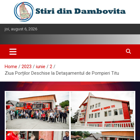
Skip
to
content
joi, august 6, 2026
Home
2023
iunie
2
Ziua Porților Deschise la Detașamentul de Pompieri Titu