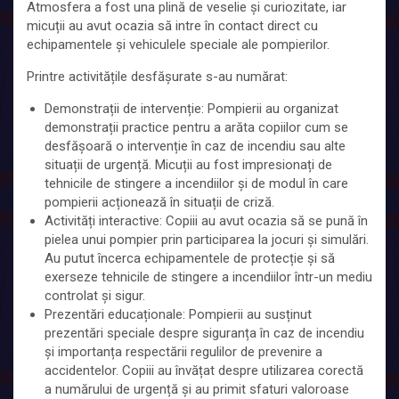
Atmosfera a fost una plină de veselie și curiozitate, iar
micuții au avut ocazia să intre în contact direct cu
echipamentele și vehiculele speciale ale pompierilor.
Printre activitățile desfășurate s-au numărat:
Demonstrații de intervenție: Pompierii au organizat
demonstrații practice pentru a arăta copiilor cum se
desfășoară o intervenție în caz de incendiu sau alte
situații de urgență. Micuții au fost impresionați de
tehnicile de stingere a incendiilor și de modul în care
pompierii acționează în situații de criză.
Activități interactive: Copiii au avut ocazia să se pună în
pielea unui pompier prin participarea la jocuri și simulări.
Au putut încerca echipamentele de protecție și să
exerseze tehnicile de stingere a incendiilor într-un mediu
controlat și sigur.
Prezentări educaționale: Pompierii au susținut
prezentări speciale despre siguranța în caz de incendiu
și importanța respectării regulilor de prevenire a
accidentelor. Copiii au învățat despre utilizarea corectă
a numărului de urgență și au primit sfaturi valoroase