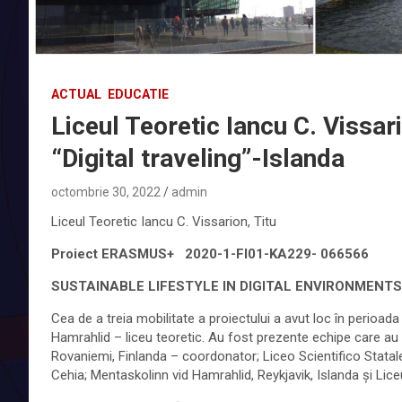
ACTUAL
EDUCATIE
Liceul Teoretic Iancu C. Vissari
“Digital traveling”-Islanda
octombrie 30, 2022
admin
Liceul Teoretic Iancu C. Vissarion, Titu
Proiect ERASMUS+ 2020-1-FI01-KA229- 066566
SUSTAINABLE LIFESTYLE IN DIGITAL ENVIRONMENTS
Cea de a treia mobilitate a proiectului a avut loc în perioad
Hamrahlid – liceu teoretic. Au fost prezente echipe care au r
Rovaniemi, Finlanda – coordonator; Liceo Scientifico Statale
Cehia; Mentaskolinn vid Hamrahlid, Reykjavik, Islanda și Lice