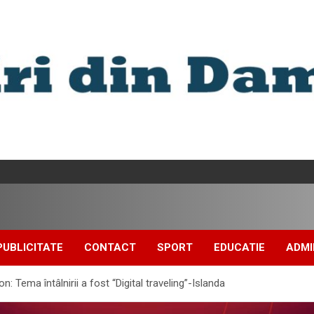
PUBLICITATE
CONTACT
SPORT
EDUCATIE
ADMI
n: Tema întâlnirii a fost “Digital traveling”-Islanda