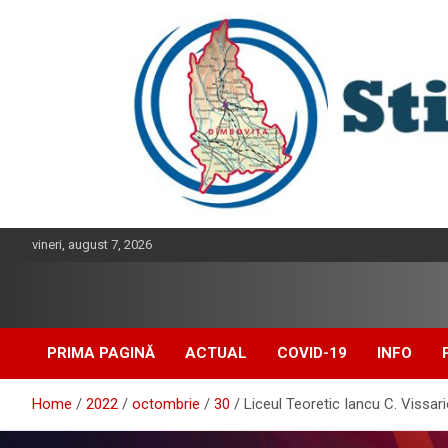
Skip
to
content
vineri, august 7, 2026
PRIMA PAGINĂ
ACTUAL
COVID-19
INFO
Home
2022
octombrie
30
Liceul Teoretic Iancu C. Vissario