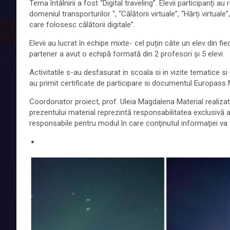
Tema întâlnirii a fost “Digital traveling”. Elevii participanți
domeniul transporturilor “, “Călătorii virtuale”, “Hărți virtua
care folosesc călătorii digitale”.
Elevii au lucrat în echipe mixte- cel puțin câte un elev din fi
partener a avut o echipă formată din 2 profesori și 5 elevi.
Activitatile s-au desfasurat in scoala si in vizite tematice si
au primit certificate de participare si documentul Europass M
Coordonator proiect, prof. Uleia Magdalena Material realizat 
prezentului material reprezintă responsabilitatea exclusivă 
responsabile pentru modul în care conţinutul informaţiei va f