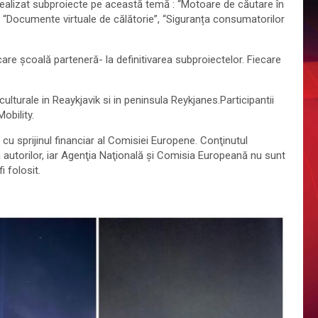
 au realizat subproiecte pe această temă : “Motoare de căutare în
le”, “Documente virtuale de călătorie”, “Siguranța consumatorilor
ecare școală parteneră- la definitivarea subproiectelor. Fiecare
 culturale in Reaykjavik si in peninsula Reykjanes.Participantii
obility.
cu sprijinul financiar al Comisiei Europene. Conţinutul
a autorilor, iar Agenţia Naţională şi Comisia Europeană nu sunt
i folosit.