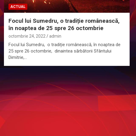
ACTUAL
Focul lui Sumedru, o tradiție românească,
în noaptea de 25 spre 26 octombrie
octombrie 24, 2022
admin
Focul lui Sumedru, o tradiție românească, în noaptea de
25 spre 26 octombrie, dinaintea sărbătorii Sfântului
Dimitrie,…