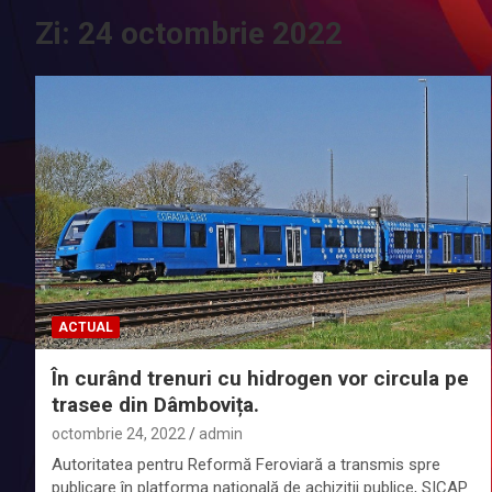
Zi:
24 octombrie 2022
ACTUAL
În curând trenuri cu hidrogen vor circula pe
trasee din Dâmbovița.
octombrie 24, 2022
admin
Autoritatea pentru Reformă Feroviară a transmis spre
publicare în platforma națională de achiziții publice, SICAP