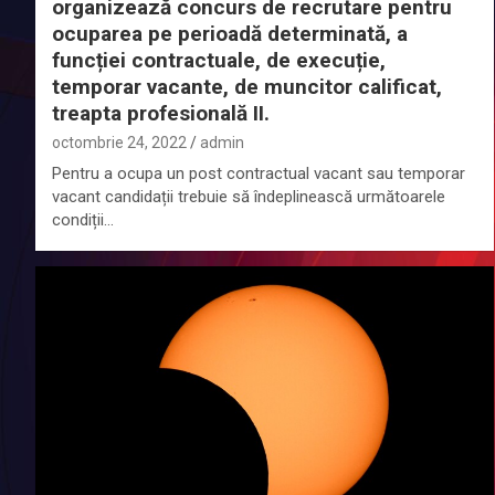
organizează concurs de recrutare pentru
ocuparea pe perioadă determinată, a
funcției contractuale, de execuție,
temporar vacante, de muncitor calificat,
treapta profesională II.
octombrie 24, 2022
admin
Pentru a ocupa un post contractual vacant sau temporar
vacant candidații trebuie să îndeplinească următoarele
condiții…