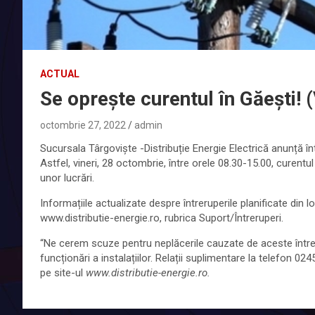
ACTUAL
Se oprește curentul în Găești! (
octombrie 27, 2022
admin
Sucursala Târgoviște -Distribuție Energie Electrică anunță înt
Astfel, vineri, 28 octombrie, între orele 08.30-15.00, curent
unor lucrări.
Informațiile actualizate despre întreruperile planificate din lo
www.distributie-energie.ro, rubrica Suport/Întreruperi.
“Ne cerem scuze pentru neplăcerile cauzate de aceste între
funcționări a instalațiilor. Relații suplimentare la telefon 
pe site-ul
www.distributie-energie.ro.