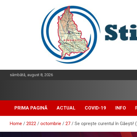
Skip
to
content
sâmbătă, august 8, 2026
PRIMA PAGINĂ
ACTUAL
COVID-19
INFO
Home
2022
octombrie
27
Se oprește curentul în Găești! (