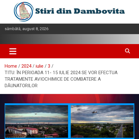
Skip
to
content
sâmbătă, august 8, 2026
Home
2024
iulie
3
TITU: ÎN PERIOADA 11- 15 IULIE 2024 SE VOR EFECTUA
TRATAMENTE AVIOCHIMICE DE COMBATERE A
DĂUNATORILOR