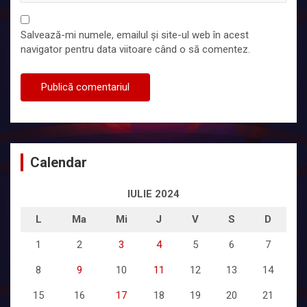
Salvează-mi numele, emailul și site-ul web în acest
navigator pentru data viitoare când o să comentez.
Calendar
IULIE 2024
L
Ma
Mi
J
V
S
D
1
2
3
4
5
6
7
8
9
10
11
12
13
14
15
16
17
18
19
20
21