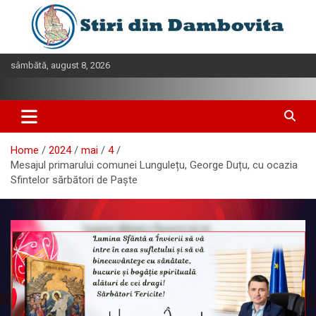
Skip
to
content
sâmbătă, august 8, 2026
Home
2024
mai
4
Mesajul primarului comunei Lungulețu, George Duțu, cu ocazia
Sfintelor sărbători de Paşte