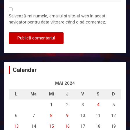
Salvează-mi numele, emailul și site-ul web în acest
navigator pentru data viitoare când o să comentez.
Calendar
MAI 2024
L
Ma
Mi
J
V
S
D
1
2
3
4
5
6
7
8
9
10
11
12
13
14
15
16
17
18
19