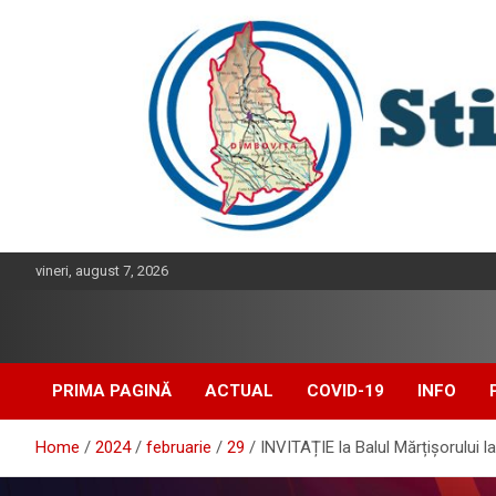
Skip
to
content
vineri, august 7, 2026
PRIMA PAGINĂ
ACTUAL
COVID-19
INFO
Home
2024
februarie
29
INVITAȚIE la Balul Mărțișorului 