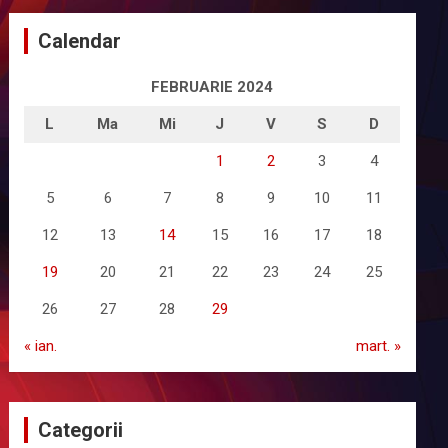
Calendar
FEBRUARIE 2024
L
Ma
Mi
J
V
S
D
1
2
3
4
5
6
7
8
9
10
11
12
13
14
15
16
17
18
19
20
21
22
23
24
25
26
27
28
29
« ian.
mart. »
Categorii