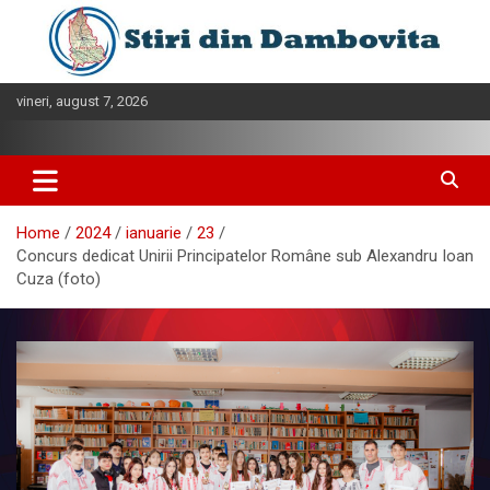
Skip
to
content
vineri, august 7, 2026
Home
2024
ianuarie
23
Concurs dedicat Unirii Principatelor Române sub Alexandru Ioan
Cuza (foto)