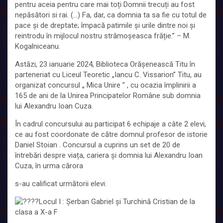
pentru
aceia pentru care mai toți Domnii trecuți au fost
nepăsători si rai. (…) Fa, dar, ca domnia ta sa fie cu totul de
pace și de dreptate; împacă patimile și urile dintre noi și
reintrodu în mijlocul nostru strămoșeasca frăție.” – M.
Kogalniceanu.
Astăzi, 23 ianuarie 2024, Biblioteca Orășenească Titu în
parteneriat cu Liceul Teoretic „Iancu C. Vissarion” Titu, au
organizat concursul „ Mica Unire ” , cu ocazia împlinirii a
165 de ani de la Unirea Principatelor Române sub domnia
lui Alexandru Ioan Cuza.
În cadrul concursului au participat 6 echipaje a câte 2 elevi,
ce au fost coordonate de către domnul profesor de istorie
Daniel Stoian . Concursul a cuprins un set de 20 de
întrebări despre viața, cariera și domnia lui Alexandru Ioan
Cuza, în urma cărora
s-au calificat următorii elevi:
Locul I : Șerban Gabriel și Turchină Cristian de la
clasa a X-a F