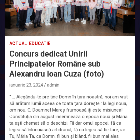
ACTUAL
EDUCATIE
Concurs dedicat Unirii
Principatelor Române sub
Alexandru Ioan Cuza (foto)
ianuarie 23, 2024
admin
“ … Alegându-te pre tine Domn în țara noastră, noi am vrut
să arătam lumii aceea ce toata țara dorește : la legi noua,
om nou. O, Doamne! Mareș frumoasă iți este misiunea!
Constituția din august însemnează o epocă nouă și Măria
ta ești chemat să o deschizi. Fii dar omul epocei, fă ca
legea să înlocuiască arbitrariul, fă ca legea să fie tare, iar
Tu, Măria Ta, ca Domn, fii bun și blând, fii bun mai ales