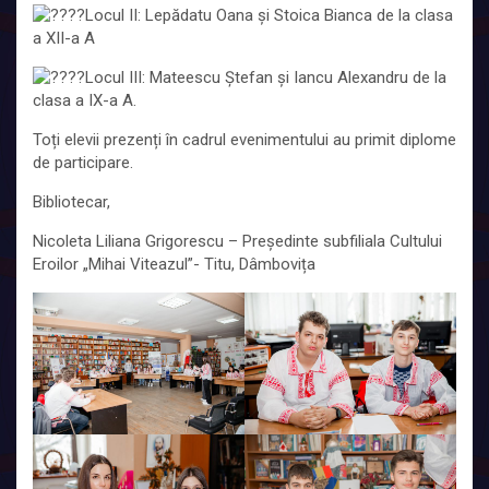
Locul II: Lepădatu Oana și Stoica Bianca de la clasa
a XII-a A
Locul III: Mateescu Ștefan și Iancu Alexandru de la
clasa a IX-a A.
Toți elevii prezenți în cadrul evenimentului au primit diplome
de participare.
Bibliotecar,
Nicoleta Liliana Grigorescu – Președinte subfiliala Cultului
Eroilor „Mihai Viteazul”- Titu, Dâmbovița