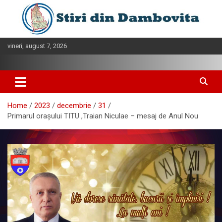
Skip
to
content
vineri, august 7, 2026
Home
2023
decembrie
31
Primarul orașului TITU ,Traian Niculae – mesaj de Anul Nou