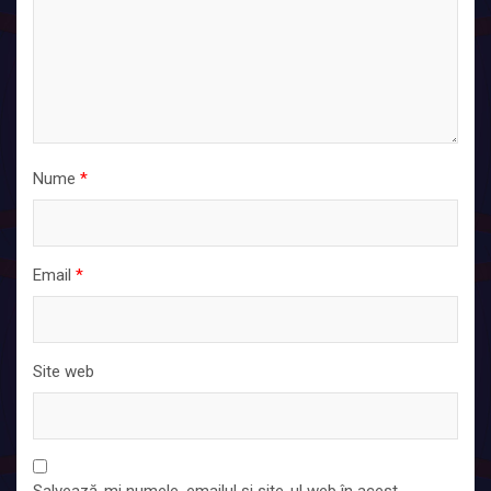
Nume
*
Email
*
Site web
Salvează-mi numele, emailul și site-ul web în acest