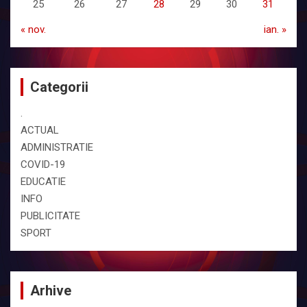
25
26
27
28
29
30
31
« nov.
ian. »
Categorii
.
ACTUAL
ADMINISTRATIE
COVID-19
EDUCATIE
INFO
PUBLICITATE
SPORT
Arhive