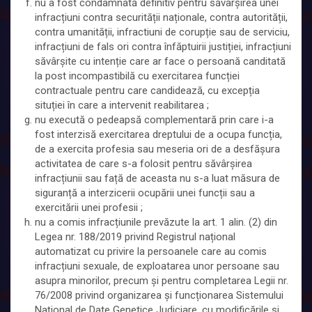
nu a fost condamnată definitiv pentru săvârșirea unei
infracțiuni contra securității naționale, contra autorității,
contra umanității, infractiuni de corupție sau de serviciu,
infracțiuni de fals ori contra înfăptuirii justiției, infracțiuni
săvârșite cu intenție care ar face o persoană canditată
la post incompastibilă cu exercitarea funcției
contractuale pentru care candidează, cu excepția
situției în care a intervenit reabilitarea ;
nu execută o pedeapsă complementară prin care i-a
fost interzisă exercitarea dreptului de a ocupa funcția,
de a exercita profesia sau meseria ori de a desfășura
activitatea de care s-a folosit pentru săvârșirea
infracțiunii sau față de aceasta nu s-a luat măsura de
siguranță a interzicerii ocupării unei funcții sau a
exercitării unei profesii ;
nu a comis infracțiunile prevăzute la art. 1 alin. (2) din
Legea nr. 188/2019 privind Registrul național
automatizat cu privire la persoanele care au comis
infracțiuni sexuale, de exploatarea unor persoane sau
asupra minorilor, precum și pentru completarea Legii nr.
76/2008 privind organizarea și funcționarea Sistemului
Național de Date Genetice Judiciare, cu modificările și