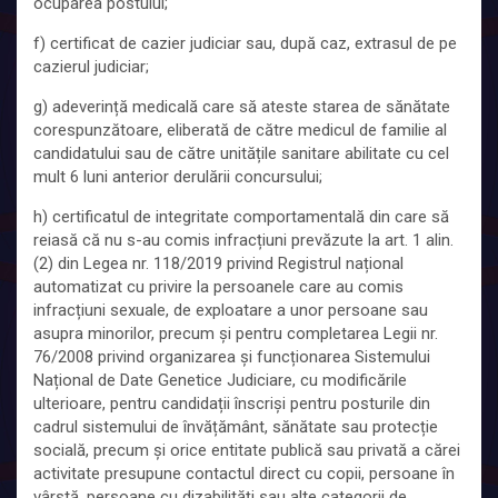
ocuparea postului;
f) certificat de cazier judiciar sau, după caz, extrasul de pe
cazierul judiciar;
g) adeverință medicală care să ateste starea de sănătate
corespunzătoare, eliberată de către medicul de familie al
candidatului sau de către unitățile sanitare abilitate cu cel
mult 6 luni anterior derulării concursului;
h) certificatul de integritate comportamentală din care să
reiasă că nu s-au comis infracțiuni prevăzute la art. 1 alin.
(2) din Legea nr. 118/2019 privind Registrul național
automatizat cu privire la persoanele care au comis
infracțiuni sexuale, de exploatare a unor persoane sau
asupra minorilor, precum și pentru completarea Legii nr.
76/2008 privind organizarea și funcționarea Sistemului
Național de Date Genetice Judiciare, cu modificările
ulterioare, pentru candidații înscriși pentru posturile din
cadrul sistemului de învățământ, sănătate sau protecție
socială, precum și orice entitate publică sau privată a cărei
activitate presupune contactul direct cu copii, persoane în
vârstă, persoane cu dizabilități sau alte categorii de