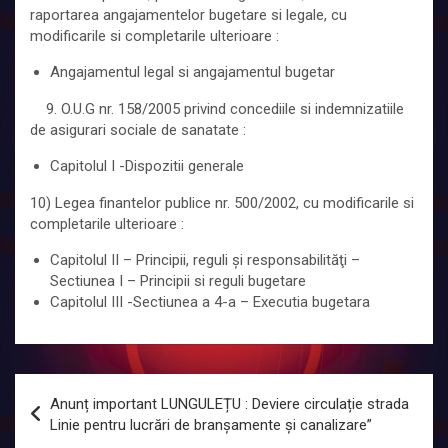
raportarea angajamentelor bugetare si legale, cu
modificarile si completarile ulterioare :
Angajamentul legal si angajamentul bugetar
9. O.U.G nr. 158/2005 privind concediile si indemnizatiile
de asigurari sociale de sanatate :
Capitolul I -Dispozitii generale
10) Legea finantelor publice nr. 500/2002, cu modificarile si
completarile ulterioare :
Capitolul II – Principii, reguli şi responsabilităţi –
Sectiunea I – Principii si reguli bugetare
Capitolul III -Sectiunea a 4-a – Executia bugetara
Navigare
Anunț important LUNGULEȚU : Deviere circulație strada
în
Linie pentru lucrări de branșamente și canalizare”