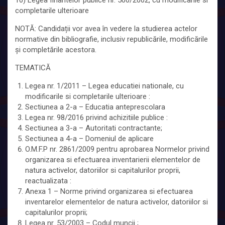
10) Legea finantelor publice nr. 500/2002, cu modificarile si
completarile ulterioare
NOTĂ: Candidații vor avea în vedere la studierea actelor
normative din bibliografie, inclusiv republicările, modificările
și completările acestora.
TEMATICĂ
Legea nr. 1/2011 – Legea educatiei nationale, cu
modificarile si completarile ulterioare :
Sectiunea a 2-a – Educatia anteprescolara
Legea nr. 98/2016 privind achizitiile publice :
Sectiunea a 3-a – Autoritati contractante;
Sectiunea a 4-a – Domeniul de aplicare
O.M.F.P nr. 2861/2009 pentru aprobarea Normelor privind
organizarea si efectuarea inventarierii elementelor de
natura activelor, datoriilor si capitalurilor proprii,
reactualizata :
Anexa 1 – Norme privind organizarea si efectuarea
inventarelor elementelor de natura activelor, datoriilor si
capitalurilor proprii;
Legea nr. 53/2003 – Codul muncii ;