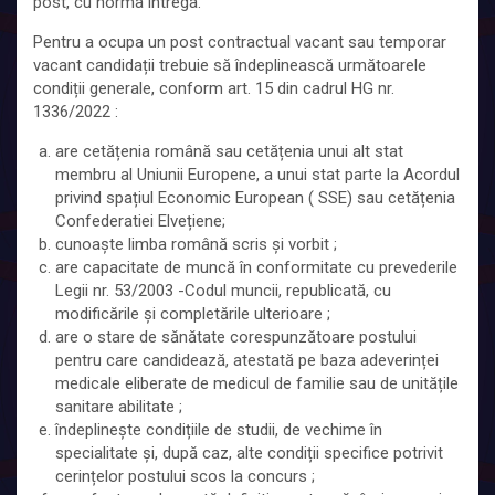
post, cu norma intrega.
Pentru a ocupa un post contractual vacant sau temporar
vacant candidații trebuie să îndeplinească următoarele
condiții generale, conform art. 15 din cadrul HG nr.
1336/2022 :
are cetățenia română sau cetățenia unui alt stat
membru al Uniunii Europene, a unui stat parte la Acordul
privind spațiul Economic European ( SSE) sau cetățenia
Confederatiei Elvețiene;
cunoaște limba română scris și vorbit ;
are capacitate de muncă în conformitate cu prevederile
Legii nr. 53/2003 -Codul muncii, republicată, cu
modificările și completările ulterioare ;
are o stare de sănătate corespunzătoare postului
pentru care candidează, atestată pe baza adeverinței
medicale eliberate de medicul de familie sau de unitățile
sanitare abilitate ;
îndeplinește condițiile de studii, de vechime în
specialitate și, după caz, alte condiții specifice potrivit
cerințelor postului scos la concurs ;