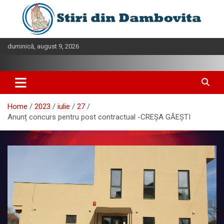
Skip
to
content
duminică, august 9, 2026
Home
2023
iulie
27
Anunț concurs pentru post contractual -CREȘA GĂEȘTI