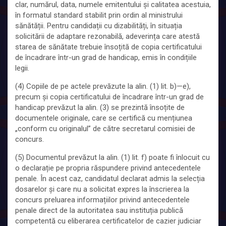
clar, numărul, data, numele emitentului și calitatea acestuia,
în formatul standard stabilit prin ordin al ministrului
sănătății. Pentru candidații cu dizabilități, în situația
solicitării de adaptare rezonabilă, adeverința care atestă
starea de sănătate trebuie însoțită de copia certificatului
de încadrare într-un grad de handicap, emis în condițiile
legii.
(4) Copiile de pe actele prevăzute la alin. (1) lit. b)—e),
precum și copia certificatului de încadrare într-un grad de
handicap prevăzut la alin. (3) se prezintă însoțite de
documentele originale, care se certifică cu mențiunea
„conform cu originalul” de către secretarul comisiei de
concurs.
(5) Documentul prevăzut la alin. (1) lit. f) poate fi înlocuit cu
o declarație pe propria răspundere privind antecedentele
penale. În acest caz, candidatul declarat admis la selecția
dosarelor și care nu a solicitat expres la înscrierea la
concurs preluarea informațiilor privind antecedentele
penale direct de la autoritatea sau instituția publică
competentă cu eliberarea certificatelor de cazier judiciar