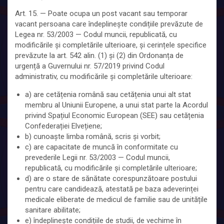
Art. 15. — Poate ocupa un post vacant sau temporar
vacant persoana care îndeplinește condițiile prevăzute de
Legea nr. 53/2003 — Codul muncii, republicată, cu
modificările și completările ulterioare, și cerințele specifice
prevăzute la art. 542 alin. (1) și (2) din Ordonanța de
urgență a Guvernului nr. 57/2019 privind Codul
administrativ, cu modificările și completările ulterioare:
a) are cetățenia română sau cetățenia unui alt stat
membru al Uniunii Europene, a unui stat parte la Acordul
privind Spațiul Economic European (SEE) sau cetățenia
Confederației Elvețiene;
b) cunoaște limba română, scris și vorbit;
c) are capacitate de muncă în conformitate cu
prevederile Legii nr. 53/2003 — Codul muncii,
republicată, cu modificările și completările ulterioare;
d) are o stare de sănătate corespunzătoare postului
pentru care candidează, atestată pe baza adeverinței
medicale eliberate de medicul de familie sau de unitățile
sanitare abilitate;
e) îndeplinește condițiile de studii, de vechime în