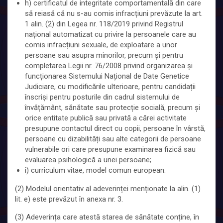
h) certificatul de integritate comportamentală din care
să reiasă că nu s-au comis infracțiuni prevăzute la art.
1 alin. (2) din Legea nr. 118/2019 privind Registrul
național automatizat cu privire la persoanele care au
comis infracțiuni sexuale, de exploatare a unor
persoane sau asupra minorilor, precum și pentru
completarea Legii nr. 76/2008 privind organizarea și
funcționarea Sistemului Național de Date Genetice
Judiciare, cu modificările ulterioare, pentru candidații
înscriși pentru posturile din cadrul sistemului de
învățământ, sănătate sau protecție socială, precum și
orice entitate publică sau privată a cărei activitate
presupune contactul direct cu copii, persoane în vârstă,
persoane cu dizabilități sau alte categorii de persoane
vulnerabile ori care presupune examinarea fizică sau
evaluarea psihologică a unei persoane;
i) curriculum vitae, model comun european.
(2) Modelul orientativ al adeverinței menționate la alin. (1)
lit. e) este prevăzut în anexa nr. 3.
(3) Adeverința care atestă starea de sănătate conține, în