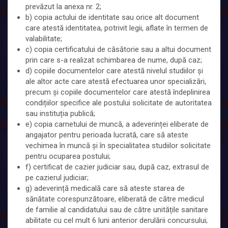
prevăzut la anexa nr. 2;
b) copia actului de identitate sau orice alt document
care atestă identitatea, potrivit legii, aflate în termen de
valabilitate;
c) copia certificatului de căsătorie sau a altui document
prin care s-a realizat schimbarea de nume, după caz;
d) copiile documentelor care atestă nivelul studiilor și
ale altor acte care atestă efectuarea unor specializări,
precum și copiile documentelor care atestă îndeplinirea
condițiilor specifice ale postului solicitate de autoritatea
sau instituția publică;
e) copia carnetului de muncă, a adeverinței eliberate de
angajator pentru perioada lucrată, care să ateste
vechimea în muncă și în specialitatea studiilor solicitate
pentru ocuparea postului;
f) certificat de cazier judiciar sau, după caz, extrasul de
pe cazierul judiciar;
g) adeverință medicală care să ateste starea de
sănătate corespunzătoare, eliberată de către medicul
de familie al candidatului sau de către unitățile sanitare
abilitate cu cel mult 6 luni anterior derulării concursului;