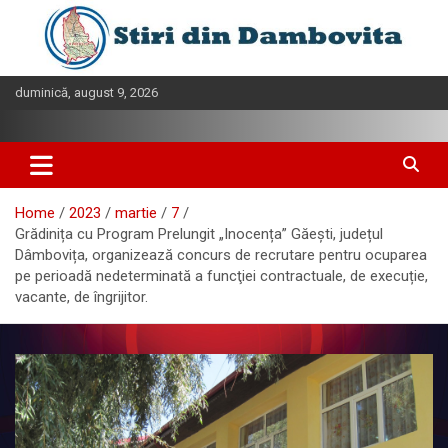
Skip
to
content
duminică, august 9, 2026
Home
2023
martie
7
Grădinița cu Program Prelungit „Inocența” Găești, județul
Dâmbovița, organizează concurs de recrutare pentru ocuparea
pe perioadă nedeterminată a funcţiei contractuale, de execuție,
vacante, de îngrijitor.