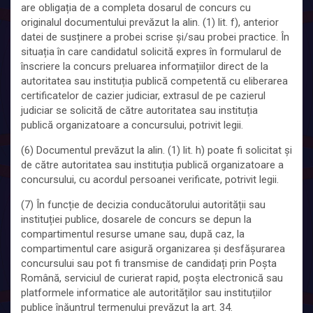
are obligația de a completa dosarul de concurs cu
originalul documentului prevăzut la alin. (1) lit. f), anterior
datei de susținere a probei scrise și/sau probei practice. În
situația în care candidatul solicită expres în formularul de
înscriere la concurs preluarea informațiilor direct de la
autoritatea sau instituția publică competentă cu eliberarea
certificatelor de cazier judiciar, extrasul de pe cazierul
judiciar se solicită de către autoritatea sau instituția
publică organizatoare a concursului, potrivit legii.
(6) Documentul prevăzut la alin. (1) lit. h) poate fi solicitat și
de către autoritatea sau instituția publică organizatoare a
concursului, cu acordul persoanei verificate, potrivit legii.
(7) În funcție de decizia conducătorului autorității sau
instituției publice, dosarele de concurs se depun la
compartimentul resurse umane sau, după caz, la
compartimentul care asigură organizarea și desfășurarea
concursului sau pot fi transmise de candidați prin Poșta
Română, serviciul de curierat rapid, poșta electronică sau
platformele informatice ale autorităților sau instituțiilor
publice înăuntrul termenului prevăzut la art. 34.