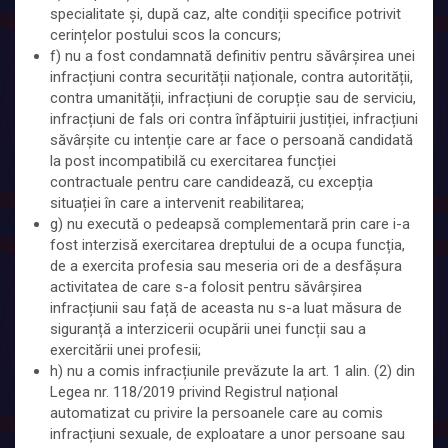
specialitate și, după caz, alte condiții specifice potrivit
cerințelor postului scos la concurs;
f) nu a fost condamnată definitiv pentru săvârșirea unei
infracțiuni contra securității naționale, contra autorității,
contra umanității, infracțiuni de corupție sau de serviciu,
infracțiuni de fals ori contra înfăptuirii justiției, infracțiuni
săvârșite cu intenție care ar face o persoană candidată
la post incompatibilă cu exercitarea funcției
contractuale pentru care candidează, cu excepția
situației în care a intervenit reabilitarea;
g) nu execută o pedeapsă complementară prin care i-a
fost interzisă exercitarea dreptului de a ocupa funcția,
de a exercita profesia sau meseria ori de a desfășura
activitatea de care s-a folosit pentru săvârșirea
infracțiunii sau față de aceasta nu s-a luat măsura de
siguranță a interzicerii ocupării unei funcții sau a
exercitării unei profesii;
h) nu a comis infracțiunile prevăzute la art. 1 alin. (2) din
Legea nr. 118/2019 privind Registrul național
automatizat cu privire la persoanele care au comis
infracțiuni sexuale, de exploatare a unor persoane sau