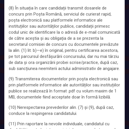
(8) În situația în care candidații transmit dosarele de
concurs prin Poșta Română, serviciul de curierat rapid,
poșta electronică sau platformele informatice ale
instituțiilor sau autorităților publice, candidații primesc
codul unic de identificare la o adresă de e-mail comunicată
de către aceștia și au obligația de a se prezenta la
secretarul comisiei de concurs cu documentele prevăzute
la alin. (1) lit. b)—e) în original, pentru certificarea acestora,
pe tot parcursul desfășurării concursului, dar nu mai târziu
de data și ora organizării probei scrise/practice, după caz,
sub sancțiunea neemiterii actului administrativ de angajare.
(9) Transmiterea documentelor prin poșta electronică sau
prin platformele informatice ale autorităților sau instituțiilor
publice se realizează în format .pdf cu volum maxim de 1
MB, documentele fiind acceptate doar în formă lizibilă.
(10) Nerespectarea prevederilor alin. (7) și (9), după caz,
conduce la respingerea candidatului.
(11) Prin raportare la nevoile individuale, candidatul cu