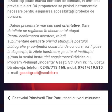
dizabilități poate înainta comisiei de concurs, în termenul
prevăzut la art. 34, propunerea sa privind instrumentele
necesare pentru asigurarea accesibilității probelor de
concurs.
Datele prezentate mai sus sunt
orientative
. Date
detaliate se regăsesc în documentul atașat.
Pentru confirmarea acestora, relații
suplimentare
detaliate
privind atribuțiile postului,
bibliografia și conținutul dosarului de concurs, vor fi puse
la dispoziție, în zilele lucrătoare, pe site-ul instituției
și/sau la sediul instituției angajatoare:
Grădinița cu
Program Prelungit „Inocența” Găești, Str. Unirii nr. 15, județul
Dâmbovița, telefon:
0245/713.168
, mobil:
0761/619.510
,
e-mail:
gaesti.gradi@scolidb.ro
Navigare
Festivalul Primăverii Titu: Patru tineri cu voci minunate.
în
articole