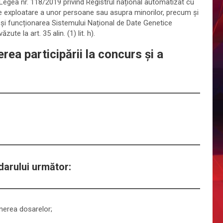
in Legea nr. 118/2019 privind Registrul național automatizat cu
 de exploatare a unor persoane sau asupra minorilor, precum și
 și funcționarea Sistemului Național de Date Genetice
ute la art. 35 alin. (1) lit. h).
rea participării la concurs şi a
arului următor:
unerea dosarelor;