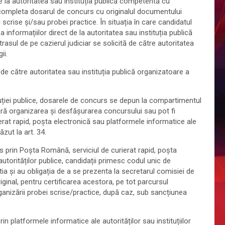
e la autoritatea sau instituția publică competentă cu
 a completa dosarul de concurs cu originalul documentului
ei scrise și/sau probei practice. În situația în care candidatul
 informațiilor direct de la autoritatea sau instituția publică
trasul de pe cazierul judiciar se solicită de către autoritatea
ii.
și de către autoritatea sau instituția publică organizatoare a
ituției publice, dosarele de concurs se depun la compartimentul
ă organizarea și desfășurarea concursului sau pot fi
rat rapid, poșta electronică sau platformele informatice ale
ăzut la art. 34.
rs prin Poșta Română, serviciul de curierat rapid, poșta
autorităților publice, candidații primesc codul unic de
ia și au obligația de a se prezenta la secretarul comisiei de
iginal, pentru certificarea acestora, pe tot parcursul
rganizării probei scrise/practice, după caz, sub sancțiunea
 platformele informatice ale autorităților sau instituțiilor