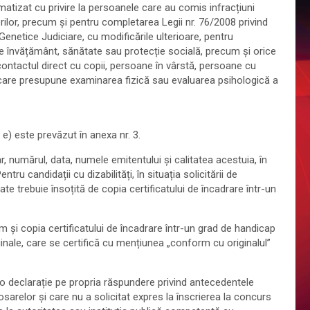
matizat cu privire la persoanele care au comis infracțiuni
lor, precum și pentru completarea Legii nr. 76/2008 privind
enetice Judiciare, cu modificările ulterioare, pentru
 de învățământ, sănătate sau protecție socială, precum și orice
contactul direct cu copii, persoane în vârstă, persoane cu
ri care presupune examinarea fizică sau evaluarea psihologică a
. e) este prevăzut în anexa nr. 3.
r, numărul, data, numele emitentului și calitatea acestuia, în
ntru candidații cu dizabilități, în situația solicitării de
e trebuie însoțită de copia certificatului de încadrare într-un
cum și copia certificatului de încadrare într-un grad de handicap
ginale, care se certifică cu mențiunea „conform cu originalul”
 cu o declarație pe propria răspundere privind antecedentele
osarelor și care nu a solicitat expres la înscrierea la concurs