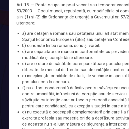
Art. 15. — Poate ocupa un post vacant sau temporar vacant 
53/2003 — Codul muncii, republicată, cu modificările și comple
alin. (1) și (2) din Ordonanța de urgență a Guvernului nr. 57/
ulterioare:
a) are cetățenia română sau cetățenia unui alt stat membr
Spațiul Economic European (SEE) sau cetățenia Confedera
b) cunoaște limba română, scris și vorbit;
c) are capacitate de muncă în conformitate cu prevederil
modificările și completările ulterioare;
d) are o stare de sănătate corespunzătoare postului pen
eliberate de medicul de familie sau de unitățile sanitare ab
e) îndeplinește condițiile de studii, de vechime în specialit
postului scos la concurs;
f) nu a fost condamnată definitiv pentru săvârșirea unei in
contra umanității, infracțiuni de corupție sau de serviciu, in
săvârșite cu intenție care ar face o persoană candidată l
pentru care candidează, cu excepția situației în care a inte
g) nu execută o pedeapsă complementară prin care i-a fos
exercita profesia sau meseria ori de a desfășura activitat
de aceasta nu s-a luat măsura de siguranță a interzicerii o