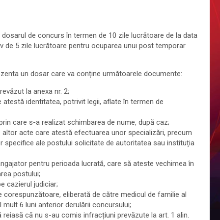
un dosarul de concurs în termen de 10 zile lucrătoare de la data
tiv de 5 zile lucrătoare pentru ocuparea unui post temporar
prezenta un dosar care va conține următoarele documente:
evăzut la anexa nr. 2;
testă identitatea, potrivit legii, aflate în termen de
t prin care s-a realizat schimbarea de nume, după caz;
le altor acte care atestă efectuarea unor specializări, precum
r specifice ale postului solicitate de autoritatea sau instituția
angajator pentru perioada lucrată, care să ateste vechimea în
area postului;
e cazierul judiciar;
 corespunzătoare, eliberată de către medicul de familie al
 mult 6 luni anterior derulării concursului;
 reiasă că nu s-au comis infracțiuni prevăzute la art. 1 alin.