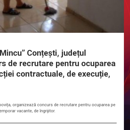
Mincu” Conțești, județul
s de recrutare pentru ocuparea
ției contractuale, de execuție,
.
mbovița, organizează concurs de recrutare pentru ocuparea pe
emporar vacante, de îngrijitor.