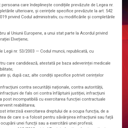
persoana care îndeplinește condițiile prevăzute de Legea nr.
tările ulterioare, și cerințele specifice prevăzute la art. 542
2019 privind Codul administrativ, cu modificările și completările
u al Uniunii Europene, a unui stat parte la Acordul privind
ției Elvețiene;
e Legii nr. 53/2003 — Codul muncii, republicată, cu
tru care candidează, atestată pe baza adeverinței medicale
ilitate;
ate și, după caz, alte condiții specifice potrivit cerințelor
fracțiuni contra securității naționale, contra autorității,
fracțiuni de fals ori contra înfăptuirii justiției, infracțiuni
a post incompatibilă cu exercitarea funcției contractuale
rvenit reabilitarea;
t interzisă exercitarea dreptului de a ocupa funcția, de a
ea de care s-a folosit pentru săvârșirea infracțiunii sau față
cupării unei funcții sau a exercitării unei profesii;