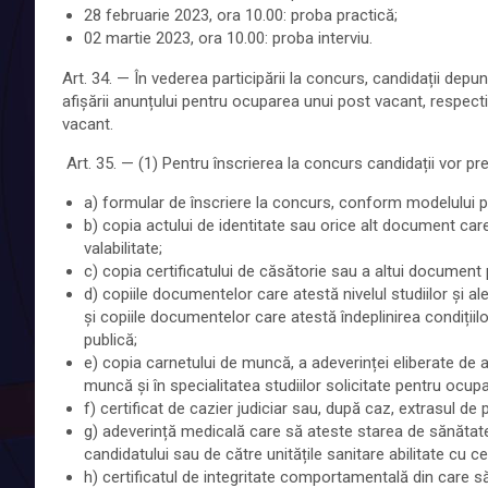
28 februarie 2023, ora 10.00: proba practică;
02 martie 2023, ora 10.00: proba interviu.
Art. 34. — În vederea participării la concurs, candidații dep
afișării anunțului pentru ocuparea unui post vacant, respec
vacant.
Art. 35. — (1) Pentru înscrierea la concurs candidații vor 
a) formular de înscriere la concurs, conform modelului pr
b) copia actului de identitate sau orice alt document care a
valabilitate;
c) copia certificatului de căsătorie sau a altui documen
d) copiile documentelor care atestă nivelul studiilor și a
și copiile documentelor care atestă îndeplinirea condițiilo
publică;
e) copia carnetului de muncă, a adeverinței eliberate de 
muncă și în specialitatea studiilor solicitate pentru ocup
f) certificat de cazier judiciar sau, după caz, extrasul de p
g) adeverință medicală care să ateste starea de sănătate
candidatului sau de către unitățile sanitare abilitate cu cel
h) certificatul de integritate comportamentală din care să