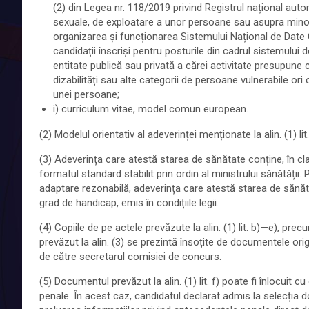
(2) din Legea nr. 118/2019 privind Registrul național auto
sexuale, de exploatare a unor persoane sau asupra minori
organizarea și funcționarea Sistemului Național de Date G
candidații înscriși pentru posturile din cadrul sistemului
entitate publică sau privată a cărei activitate presupune 
dizabilități sau alte categorii de persoane vulnerabile o
unei persoane;
i) curriculum vitae, model comun european.
(2) Modelul orientativ al adeverinței menționate la alin. (1) lit
(3) Adeverința care atestă starea de sănătate conține, în cla
formatul standard stabilit prin ordin al ministrului sănătății. Pe
adaptare rezonabilă, adeverința care atestă starea de sănătat
grad de handicap, emis în condițiile legii.
(4) Copiile de pe actele prevăzute la alin. (1) lit. b)—e), pre
prevăzut la alin. (3) se prezintă însoțite de documentele ori
de către secretarul comisiei de concurs.
(5) Documentul prevăzut la alin. (1) lit. f) poate fi înlocuit
penale. În acest caz, candidatul declarat admis la selecția d