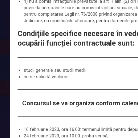
h) nu a comis infracțiunile prevăzute la art. 1 alin. (2) d
privire la persoanele care au comis infracțiuni sexuale,
pentru completarea Legii nr. 76/2008 privind organizarea
Judiciare, cu modificările ulterioare, pentru domeniile prevăz
Condiţiile specifice necesare în vede
ocupării funcției contractuale sunt:
studii generale sau studii medii;
nu se solicită vechime.
Concursul se va organiza conform calend
16 februarie 2023, ora 16.00: termenul limită pentru dep
24 februarie 2023, ora 10.00: proba scrisă;