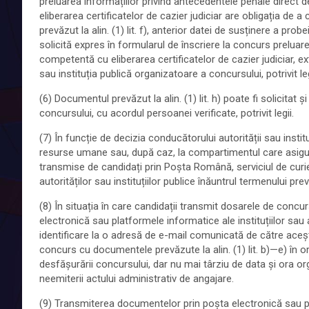
preluarea informațiilor privind antecedentele penale direct d
eliberarea certificatelor de cazier judiciar are obligația de
prevăzut la alin. (1) lit. f), anterior datei de susținere a prob
solicită expres în formularul de înscriere la concurs preluarea
competentă cu eliberarea certificatelor de cazier judiciar, ex
sau instituția publică organizatoare a concursului, potrivit leg
(6) Documentul prevăzut la alin. (1) lit. h) poate fi solicitat 
concursului, cu acordul persoanei verificate, potrivit legii.
(7) În funcție de decizia conducătorului autorității sau inst
resurse umane sau, după caz, la compartimentul care asigur
transmise de candidați prin Poșta Română, serviciul de curie
autorităților sau instituțiilor publice înăuntrul termenului prev
(8) În situația în care candidații transmit dosarele de concu
electronică sau platformele informatice ale instituțiilor sau 
identificare la o adresă de e-mail comunicată de către aceșt
concurs cu documentele prevăzute la alin. (1) lit. b)—e) în or
desfășurării concursului, dar nu mai târziu de data și ora o
neemiterii actului administrativ de angajare.
(9) Transmiterea documentelor prin poșta electronică sau prin