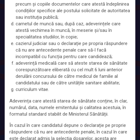
precum și copiile documentelor care atestă îndeplinirea
condițiilor specifice ale postului solicitate de autoritatea
sau instituția publică;
carnetul de muncă sau, după caz, adeverințele care
atestă vechimea în muncă, în meserie și/sau în
specialitatea studiilor, în copie;
cazierul judiciar sau o declarație pe propria răspundere
că nu are antecedente penale care să-l facă
incompatibil cu funcția pentru care candidează;
adeverință medicală care să ateste starea de sănătate
corespunzătoare eliberată cu cel mult 6 luni anterior
derulării concursului de către medicul de familie al
candidatului sau de către unitățile sanitare abilitate;
curriculum vitae.
Adeverința care atestă starea de sănătate conține, în clar,
numărul, data, numele emitentului și calitatea acestuia, în
formatul standard stabilit de Ministerul Sănătății.
În cazul în care candidatul depune o declarație pe proprie
răspundere că nu are antecedente penale, în cazul în care
este declarat admis la selecția dosarelor, acesta are