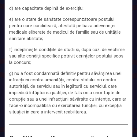
d) are capacitate deplină de exercițiu;
e) are o stare de sănătate corespunzătoare postului
pentru care candidează, atestată pe baza adeverinței
medicale eliberate de medicul de familie sau de unitățile
sanitare abilitate;
f) îndeplinește condițiile de studii și, după caz, de vechime
sau alte condiții specifice potrivit cerințelor postului scos
la concurs;
g) nu a fost condamnată definitiv pentru săvârșirea unei
infracțiuni contra umanității, contra statului ori contra
autorității, de serviciu sau în legătură cu serviciul, care
împiedică înfăptuirea justiției, de fals ori a unor fapte de
corupție sau a unei infracțiuni săvârșite cu intenție, care ar
face-o incompatibilă cu exercitarea funcției, cu excepția
situației în care a intervenit reabilitarea.