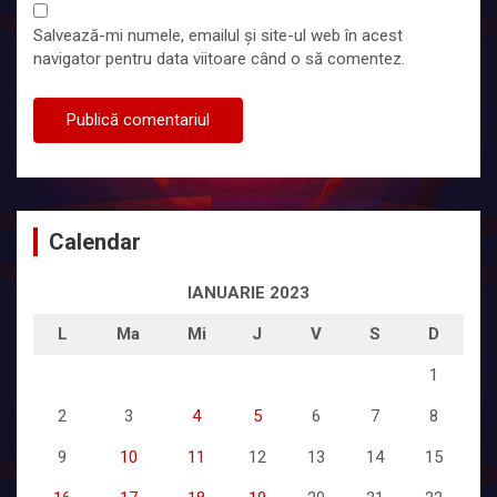
Salvează-mi numele, emailul și site-ul web în acest
navigator pentru data viitoare când o să comentez.
Calendar
IANUARIE 2023
L
Ma
Mi
J
V
S
D
1
2
3
4
5
6
7
8
9
10
11
12
13
14
15