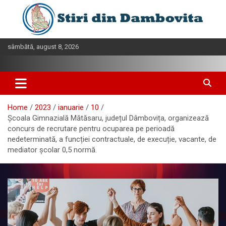
Skip
to
content
sâmbătă, august 8, 2026
Home
2023
ianuarie
10
Școala Gimnazială Mătăsaru, județul Dâmbovița, organizează
concurs de recrutare pentru ocuparea pe perioadă
nedeterminată, a funcției contractuale, de execuție, vacante, de
mediator școlar 0,5 normă.