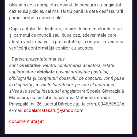
obligația de a completa dosarul de concurs cu originalul
cazierului judiciar, cel mai târziu până la data desfășurării
primei probe a concursului.
Copia actului de identitate, copiile documentelor de studii
și carnetul de muncă sau, după caz, adeverințele care
atestă vechimea vor fi prezentate și în original în vederea
verificării conformității copiilor cu acestea.
Datele prezentate mai sus
sunt
orientative
. Pentru confirmarea acestora, relații
suplimentare
detaliate
privind atribuțiile postului,
bibliografia și conținutul dosarului de concurs, vor fi puse
la dispoziție, în zilele lucrătoare, pe site-ul instituției
și/sau la sediul instituției angajatoare:
Școala Gimnazială
Mătăsaru, cu sediul în localitatea Mătăsaru, strada
Principală nr. 26, județul Dâmbovița, telefon: 0345.505.216,
e-mail:
scoalamatasaru@yahoo.com
.
document atașat