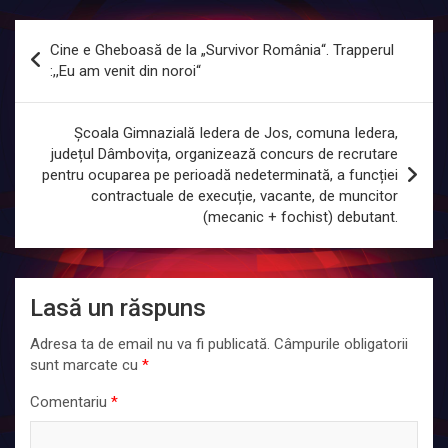
Navigare
Cine e Gheboasă de la „Survivor România“. Trapperul
în
:,,Eu am venit din noroi“
articole
Școala Gimnazială Iedera de Jos, comuna Iedera,
județul Dâmbovița, organizează concurs de recrutare
pentru ocuparea pe perioadă nedeterminată, a funcției
contractuale de execuție, vacante, de muncitor
(mecanic + fochist) debutant.
Lasă un răspuns
Adresa ta de email nu va fi publicată.
Câmpurile obligatorii
sunt marcate cu
*
Comentariu
*