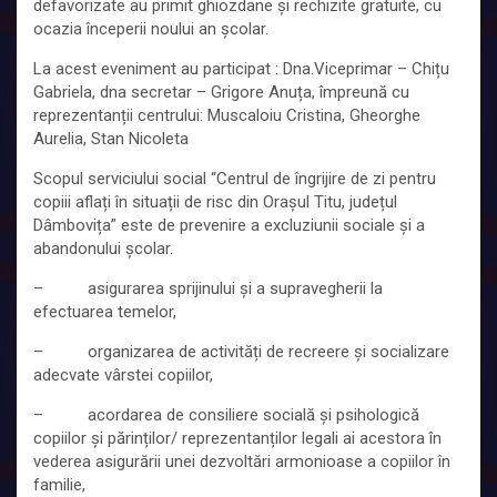
defavorizate au primit ghiozdane și rechizite gratuite, cu
ocazia începerii noului an școlar.
La acest eveniment au participat : Dna.Viceprimar – Chițu
Gabriela, dna secretar – Grigore Anuța, împreună cu
reprezentanții centrului: Muscaloiu Cristina, Gheorghe
Aurelia, Stan Nicoleta
Scopul serviciului social “Centrul de îngrijire de zi pentru
copiii aflați în situații de risc din Orașul Titu, județul
Dâmbovița” este de prevenire a excluziunii sociale și a
abandonului școlar.
– asigurarea sprijinului și a supravegherii la
efectuarea temelor,
– organizarea de activități de recreere și socializare
adecvate vârstei copiilor,
– acordarea de consiliere socială și psihologică
copiilor și părinților/ reprezentanților legali ai acestora în
vederea asigurării unei dezvoltări armonioase a copiilor în
familie,