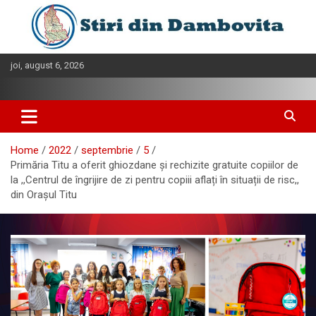
Skip
to
content
joi, august 6, 2026
Home
2022
septembrie
5
Primăria Titu a oferit ghiozdane și rechizite gratuite copiilor de
la ,,Centrul de îngrijire de zi pentru copiii aflați în situații de risc,,
din Orașul Titu