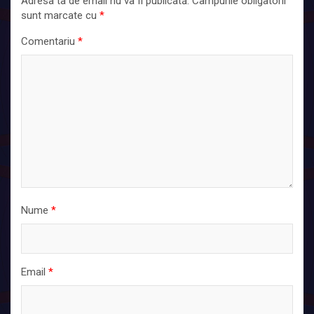
Adresa ta de email nu va fi publicată.
Câmpurile obligatorii
sunt marcate cu
*
Comentariu
*
Nume
*
Email
*