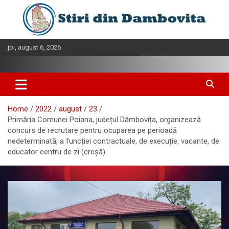
Skip
to
content
joi, august 6, 2026
Home
2022
august
23
Primăria Comunei Poiana, județul Dâmbovița, organizează
concurs de recrutare pentru ocuparea pe perioadă
nedeterminată, a funcției contractuale, de execuție, vacante, de
educator centru de zi (creșă).