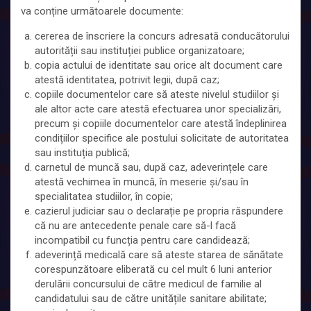
va conține următoarele documente:
cererea de înscriere la concurs adresată conducătorului
autorității sau instituției publice organizatoare;
copia actului de identitate sau orice alt document care
atestă identitatea, potrivit legii, după caz;
copiile documentelor care să ateste nivelul studiilor și
ale altor acte care atestă efectuarea unor specializări,
precum și copiile documentelor care atestă îndeplinirea
condițiilor specifice ale postului solicitate de autoritatea
sau instituția publică;
carnetul de muncă sau, după caz, adeverințele care
atestă vechimea în muncă, în meserie și/sau în
specialitatea studiilor, în copie;
cazierul judiciar sau o declarație pe propria răspundere
că nu are antecedente penale care să-l facă
incompatibil cu funcția pentru care candidează;
adeverință medicală care să ateste starea de sănătate
corespunzătoare eliberată cu cel mult 6 luni anterior
derulării concursului de către medicul de familie al
candidatului sau de către unitățile sanitare abilitate;