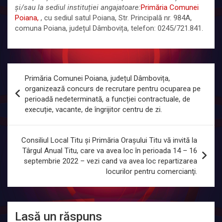
și/sau la sediul instituției angajatoare:
Primăria Comunei
Poiana,
, cu sediul satul Poiana, Str. Principală nr. 984A,
comuna Poiana, județul Dâmbovița, telefon: 0245/721.841.
Navigare
Primăria Comunei Poiana, județul Dâmbovița,
în
organizează concurs de recrutare pentru ocuparea pe
perioadă nedeterminată, a funcției contractuale, de
articole
execuție, vacante, de îngrijitor centru de zi.
Consiliul Local Titu și Primăria Oraşului Titu vă invită la
Târgul Anual Titu, care va avea loc în perioada 14 – 16
septembrie 2022 – vezi cand va avea loc repartizarea
locurilor pentru comercianţi.
Lasă un răspuns