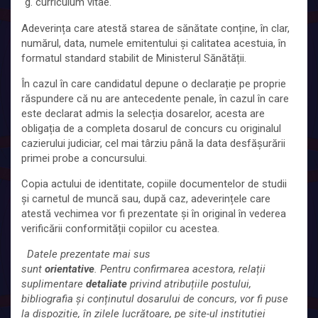
curriculum vitae.
Adeverința care atestă starea de sănătate conține, în clar,
numărul, data, numele emitentului și calitatea acestuia, în
formatul standard stabilit de Ministerul Sănătății.
În cazul în care candidatul depune o declarație pe proprie
răspundere că nu are antecedente penale, în cazul în care
este declarat admis la selecția dosarelor, acesta are
obligația de a completa dosarul de concurs cu originalul
cazierului judiciar, cel mai târziu până la data desfășurării
primei probe a concursului.
Copia actului de identitate, copiile documentelor de studii
și carnetul de muncă sau, după caz, adeverințele care
atestă vechimea vor fi prezentate și în original în vederea
verificării conformității copiilor cu acestea.
Datele prezentate mai sus
sunt
orientative
. Pentru confirmarea acestora, relații
suplimentare
detaliate
privind atribuțiile postului,
bibliografia și conținutul dosarului de concurs, vor fi puse
la dispoziție, în zilele lucrătoare, pe site-ul instituției