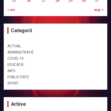
25
26
27
28
29
30
31
« iun.
aug. »
Categorii
.
ACTUAL
ADMINISTRATIE
COVID-19
EDUCATIE
INFO
PUBLICITATE
SPORT
Arhive