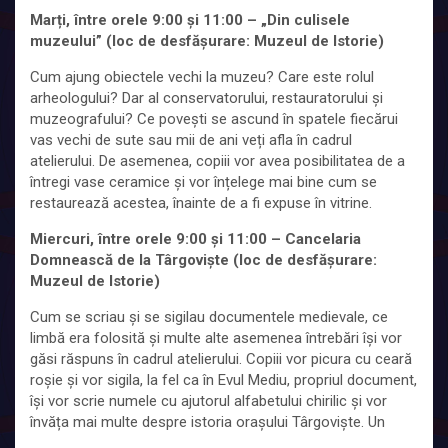
Marți, între orele 9:00 și 11:00 – „Din culisele
muzeului” (loc de desfășurare: Muzeul de Istorie)
Cum ajung obiectele vechi la muzeu? Care este rolul
arheologului? Dar al conservatorului, restauratorului și
muzeografului? Ce povești se ascund în spatele fiecărui
vas vechi de sute sau mii de ani veți afla în cadrul
atelierului. De asemenea, copiii vor avea posibilitatea de a
întregi vase ceramice și vor înțelege mai bine cum se
restaurează acestea, înainte de a fi expuse în vitrine.
Miercuri, între orele 9:00 și 11:00 – Cancelaria
Domnească de la Târgoviște (loc de desfășurare:
Muzeul de Istorie)
Cum se scriau și se sigilau documentele medievale, ce
limbă era folosită și multe alte asemenea întrebări își vor
găsi răspuns în cadrul atelierului. Copiii vor picura cu ceară
roșie și vor sigila, la fel ca în Evul Mediu, propriul document,
își vor scrie numele cu ajutorul alfabetului chirilic și vor
învăța mai multe despre istoria orașului Târgoviște. Un