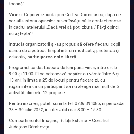
tocană”.
Vineri.
Copiii vorzburda prin Curtea Domnească, după ce
vor afla istoria opincilor, și vor învăța să le confecționeze
în cadrul atelierului „Dacă vrei să poți zbura / Fă-ți opinci,
nu aștepta”!
Întrucât organizatorii şi-au propus să ofere fiecărui copil
șansa de a petrece timpul într-un mod activ, prietenos și
educativ,
participarea este liberă
.
Programul se desfășoară de luni până vineri, între orele
9:00 și 11:00. El se adresează copiilor cu vârste între 6 și
13 ani, în limita a 25 de locuri pentru fiecare zi, cu
rugămintea ca un participant să nu aleagă mai mult de 5
activități din cele 12 propuse.
Pentru înscrieri, puteți suna la tel. 0736 394086, în perioada
28 – 30 iulie 2022, în intervalul orar 8:00 – 15:30.
Compartimentul Imagine, Relații Externe – Consiliul
Județean Dâmbovița