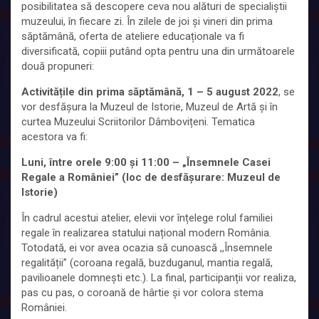
posibilitatea să descopere ceva nou alături de specialiștii
muzeului, în fiecare zi. În zilele de joi și vineri din prima
săptămână, oferta de ateliere educaționale va fi
diversificată, copiii putând opta pentru una din următoarele
două propuneri:
Activitățile din prima săptămână, 1 – 5 august 2022
, se
vor desfășura la Muzeul de Istorie, Muzeul de Artă și în
curtea Muzeului Scriitorilor Dâmbovițeni. Tematica
acestora va fi:
Luni, între orele 9:00 și 11:00 – „Însemnele Casei
Regale a României” (loc de desfășurare: Muzeul de
Istorie)
În cadrul acestui atelier, elevii vor înțelege rolul familiei
regale în realizarea statului național modern România.
Totodată, ei vor avea ocazia să cunoască ,,Însemnele
regalității” (coroana regală, buzduganul, mantia regală,
pavilioanele domnești etc.). La final, participanții vor realiza,
pas cu pas, o coroană de hârtie și vor colora stema
României.