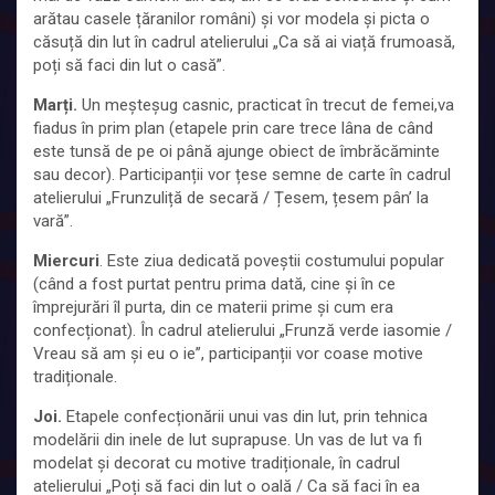
arătau casele țăranilor români) și vor modela și picta o
căsuță din lut în cadrul atelierului „Ca să ai viață frumoasă,
poți să faci din lut o casă”.
Marți.
Un meșteșug casnic, practicat în trecut de femei,va
fiadus în prim plan (etapele prin care trece lâna de când
este tunsă de pe oi până ajunge obiect de îmbrăcăminte
sau decor). Participanții vor țese semne de carte în cadrul
atelierului „Frunzuliță de secară / Țesem, țesem pân’ la
vară”.
Miercuri
. Este ziua dedicată poveștii costumului popular
(când a fost purtat pentru prima dată, cine și în ce
împrejurări îl purta, din ce materii prime și cum era
confecționat). În cadrul atelierului „Frunză verde iasomie /
Vreau să am și eu o ie”, participanții vor coase motive
tradiționale.
Joi.
Etapele confecționării unui vas din lut, prin tehnica
modelării din inele de lut suprapuse. Un vas de lut va fi
modelat și decorat cu motive tradiționale, în cadrul
atelierului „Poți să faci din lut o oală / Ca să faci în ea