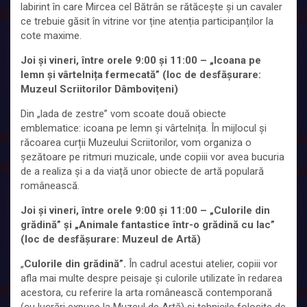
labirint în care Mircea cel Bătrân se rătăcește și un cavaler
ce trebuie găsit în vitrine vor ține atenția participanților la
cote maxime.
Joi și vineri, între orele 9:00 și 11:00 – „Icoana pe
lemn și vârtelnița fermecată” (loc de desfășurare:
Muzeul Scriitorilor Dâmbovițeni)
Din „lada de zestre” vom scoate două obiecte
emblematice: icoana pe lemn și vârtelnița. În mijlocul și
răcoarea curții Muzeului Scriitorilor, vom organiza o
șezătoare pe ritmuri muzicale, unde copiii vor avea bucuria
de a realiza și a da viață unor obiecte de artă populară
românească.
Joi și vineri, între orele 9:00 și 11:00 – „Culorile din
grădină” și „Animale fantastice într-o grădină cu lac”
(loc de desfășurare: Muzeul de Artă)
„
Culorile din grădină”.
În cadrul acestui atelier, copiii vor
afla mai multe despre peisaje și culorile utilizate în redarea
acestora, cu referire la arta românească contemporană