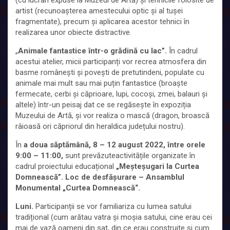
(cu lucrări expuse la Muzeul de Artă) și tehnicile folosite de
artist (recunoașterea amestecului optic și al tușei
fragmentate), precum și aplicarea acestor tehnici în
realizarea unor obiecte distractive.
„
Animale fantastice într-o grădină cu lac”.
În cadrul
acestui atelier, micii participanți vor recrea atmosfera din
basme românești și povești de pretutindeni, populate cu
animale mai mult sau mai puțin fantastice (broaște
fermecate, cerbi și căprioare, lupi, cocoși, zmei, balauri și
altele) într-un peisaj dat ce se regăsește în expoziția
Muzeului de Artă, și vor realiza o mască (dragon, broască
râioasă ori căpriorul din heraldica județului nostru).
În
a doua săptămână, 8 – 12 august 2022, între orele
9:00 – 11:00,
sunt prevăzuteactivitățile organizate în
cadrul proiectului educațional
„
Meșteșugari la Curtea
Domnească”. Loc de desfășurare – Ansamblul
Monumental „Curtea Domnească“.
Luni.
Participanții se vor familiariza cu lumea satului
tradițional (cum arătau vatra și moșia satului, cine erau cei
mai de vază oameni din sat, din ce erau construite și cum