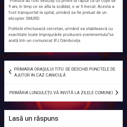
“Politistii au fost sesizați cu privire la faptul ca un copil de
9 ani, în timp ce se afla la scăldat, s-ar fi înecat. Acesta a
fost transportat la spital, urmând sa fie preluat de un
elicopter SMURD
Politistii efectuează cercetari, urmând sa stabilească cu
exactitate toate împrejurările producerii evenimentului”se
arată într-un comunicat IPJ Dâmbovița.
Navigare
PRIMARIA ORAȘULUI TITU: SE DESCHID PUNCTELE DE
în
AJUTOR IN CAZ CANICULĂ
articole
PRIMĂRIA LUNGULEȚU VĂ INVITĂ LA ZILELE COMUNEI
Lasă un răspuns