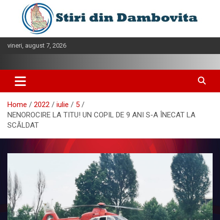
Skip
to
content
vineri, august 7, 2026
Home
2022
iulie
5
NENOROCIRE LA TITU! UN COPIL DE 9 ANI S-A ÎNECAT LA
SCĂLDAT