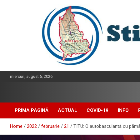
Skip
to
content
miercuri, august 5, 2026
PRIMA PAGINĂ
ACTUAL
COVID-19
INFO
Home
2022
februarie
21
TITU: O autobasculantă cu pămân