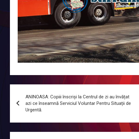
Navigare
ANINOASA: Copiii înscriși la Centrul de zi au învățat
în
azi ce înseamnă Serviciul Voluntar Pentru Situații de
Urgentă.
articole