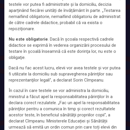
testele vor putea fi administrate și la domiciliu, decizia
aparținând fiecărei unități de învățământ în parte. „Testarea
nemaifiind obligatorie, nemaifiind obligatoriu de administrat
de către cadrele didactice, probabil că va exista o
repoziţionare.
Nu este obligatorie
. Dacă în şcoala respectivă cadrele
didactice se exprimă în vederea organizării procesului de
testare în şcoală înseamnă că este dorinţa lor, nu este o
obligaţie.
Dacă nu fac acest lucru, elevii vor avea testele şi vor putea
fi utilizate la domiciliu sub supravegherea părinţilor sau
reprezentanţilor legali”, a declarat Sorin Cîmpeanu.
În cazul în care testele se vor administra la domiciliu,
ministrul a făcut apel la responsabilitatea părinților în a
declara corect rezulatele. „Fac un apel la responsabilitatea
părinţilor pentru a comunica în timp şi corect rezultatele
acestor teste, în beneficiul sănătăţii propriilor copii”, a
declarat Cîmpeanu. Ministerele Educației și Sănătății
urmează să emită un ordin comun prin care toți elevii din