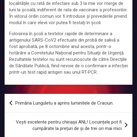
localitățile cu rată de infectare sub 3 la mie vor merge de
luni la școală, indiferent de rata de vaccinare a profesorilor.
În viitorul ordin comun vor fi introduse și prevederile privind
modul în care elevii vor putea fi testați în școli.
Folosirea în şcoli a testelor rapide de determinare a
antigenului SARS-CoV2 efectuate din probă de salivă a
fost aprobată, pe 8 octombrie anul acesta, printr-o
hotărâre a Comitetului Naţional pentru Situaţii de Urgenţă.
Rezultatele testelor nu sunt recunoscute de către Direcţiile
de Sănătate Publică, fiind nevoie de o confirmare a infecției
printr-un test rapid antigen sau unul RT-PCR.
Navigare
Primăria Lunguletu a aprins luminitele de Craciun.
în
articole
Vești excelente pentru chiriașii ANL! Locuințele pot fi
cumpărate la prețuri de și de trei ori mai mici