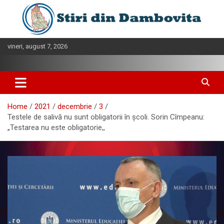
Skip
to
content
vineri, august 7, 2026
Home
2021
decembrie
3
Testele de salivă nu sunt obligatorii în școli. Sorin Cîmpeanu:
„Testarea nu este obligatorie,,