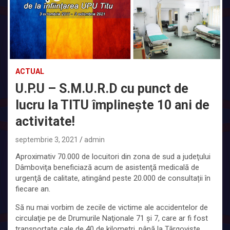
ACTUAL
U.P.U – S.M.U.R.D cu punct de
lucru la TITU împlinește 10 ani de
activitate!
septembrie 3, 2021
admin
Aproximativ 70.000 de locuitori din zona de sud a judeţului
Dâmboviţa beneficiază acum de asistenţă medicală de
urgenţă de calitate, atingând peste 20.000 de consultații în
fiecare an.
Să nu mai vorbim de zecile de victime ale accidentelor de
circulaţie pe de Drumurile Naţionale 71 şi 7, care ar fi fost
transportate cale de 40 de kilometri, până la Târgovişte,