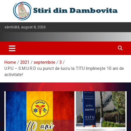
Skip
to
content
sâmbătă, august 8, 2026
Home
2021
septembrie
3
U.P.U – S.M.U.R.D cu punct de lucru la TITU împlinește 10 ani de
activitate!