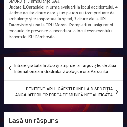
SMURD și 3 ambulanțe SAJ.
Update ILCaragiale: În urma evaluării la locul accidentului, 4
victime adulte dintre care și un pieton au fost preluate de
ambulanțe și transportate la spital, 3 dintre ele la UPU
Targoviste și una la CPU Moreni. Pompierii au asigurat si
masurile de prevenire a incendiilor la locul evenimentului. –
transmite ISU Dâmbovița.
Navigare
Intrare gratuită la Zoo și surprize la Târgoviște, de Ziua
în
Internațională a Grădinilor Zoologice și a Parcurilor
articole
PENITENCIARUL GĂEȘTI PUNE LA DISPOZIȚIA
ANGAJATORILOR FORȚĂ DE MUNCĂ NECALIFICATĂ
Lasă un răspuns