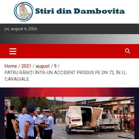
Skip
to
content
joi, august 6, 2026
Home
2021
august
9
PATRU RĂNIȚI ÎNTR-UN ACCIDENT PRODUS PE DN 72, ÎN I.L.
CARAGIALE