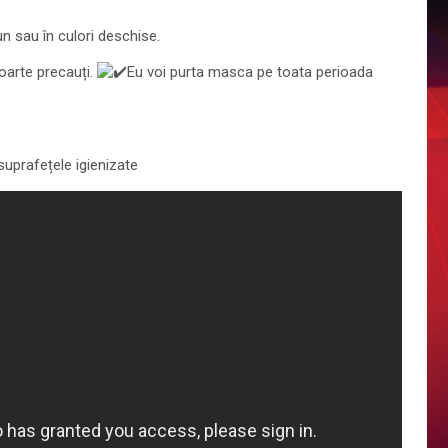
 sau în culori deschise.
foarte precauți.
Eu voi purta masca pe toata perioada
suprafețele igienizate