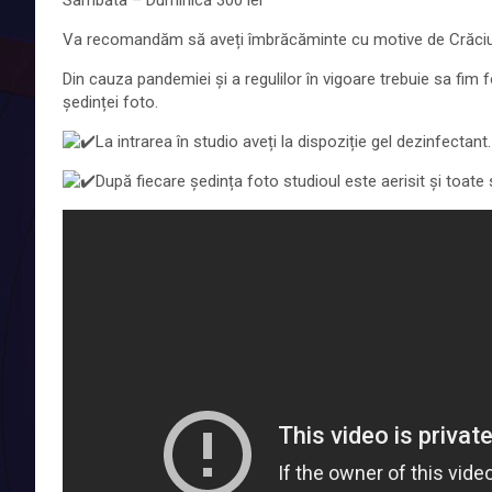
Sâmbăta – Duminică 300 lei
Va recomandăm să aveți îmbrăcăminte cu motive de Crăciun
Din cauza pandemiei și a regulilor în vigoare trebuie sa fim 
ședinței foto.
La intrarea în studio aveți la dispoziție gel dezinfectant.
După fiecare ședința foto studioul este aerisit și toate 