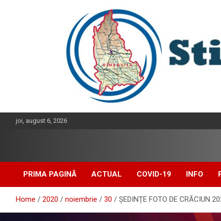
Skip
to
content
joi, august 6, 2026
PRIMA PAGINĂ
ACTUAL
COVID-19
INFO
Home
2020
noiembrie
30
ȘEDINȚE FOTO DE CRĂCIUN 20