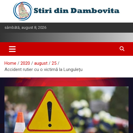
Skip
to
content
sâmbătă, august 8, 2026
Home
2020
august
25
Accident rutier cu o victimă la Lungulețu