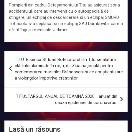
Pompierii din cadrul Detașamentului Titu au asigurat zona
accidentului, care au intervenit cu o autospecială de
stingere, un echipaj de descarcerare și un echipaj SMURD.
Tot acolo s-a deplasat și un echipaj SAJ Dâmbovița, care a
oferit îngrijiri medicale victimei.
Navigare
TITU: Biserica Sf loan Botezatorul din Titu se alătură
în
clădirilor iluminate în roşu, de Ziua naţională pentru
comemorarea martirilor Brâncoveni şi de conştientizare
articole
a violenţelor împotriva creştinilor.
TITU:,,TÂRGUL ANUAL DE TOAMNĂ 2020 ,, anulat din
cauza epidemiei de coronavirus.
Lasă un răspuns