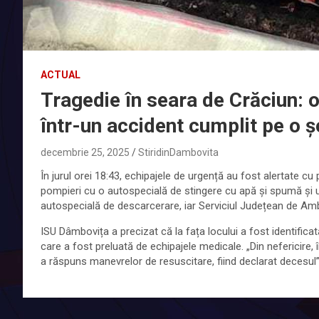
ACTUAL
Tragedie în seara de Crăciun: o
într-un accident cumplit pe o 
decembrie 25, 2025
StiridinDambovita
În jurul orei 18:43, echipajele de urgență au fost alertate cu p
pompieri cu o autospecială de stingere cu apă și spumă și
autospecială de descarcerare, iar Serviciul Județean de A
ISU Dâmbovița a precizat că la fața locului a fost identifica
care a fost preluată de echipajele medicale. „Din nefericire,
a răspuns manevrelor de resuscitare, fiind declarat decesul”,