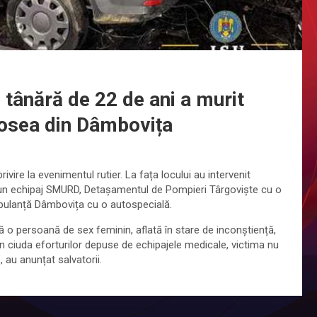
 tânără de 22 de ani a murit
șosea din Dâmbovița
rivire la evenimentul rutier. La fața locului au intervenit
 un echipaj SMURD, Detașamentul de Pompieri Târgoviște cu o
mbulanță Dâmbovița cu o autospecială.
tă o persoană de sex feminin, aflată în stare de inconștiență,
 în ciuda eforturilor depuse de echipajele medicale, victima nu
 au anunțat salvatorii.