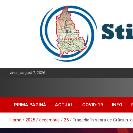
Skip
to
content
vineri, august 7, 2026
PRIMA PAGINĂ
ACTUAL
COVID-19
INFO
Home
2025
decembrie
25
Tragedie în seara de Crăciun: 