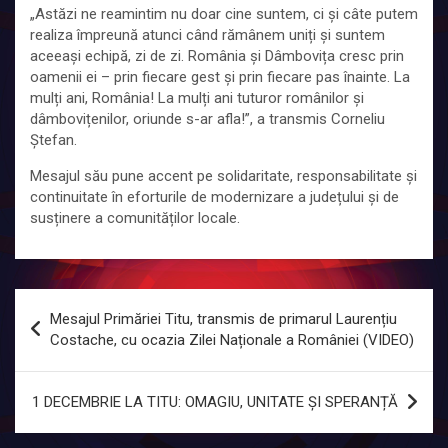
„Astăzi ne reamintim nu doar cine suntem, ci și câte putem
realiza împreună atunci când rămânem uniți și suntem
aceeași echipă, zi de zi. România și Dâmbovița cresc prin
oamenii ei – prin fiecare gest și prin fiecare pas înainte. La
mulți ani, România! La mulți ani tuturor românilor și
dâmbovițenilor, oriunde s-ar afla!”, a transmis Corneliu
Ștefan.
Mesajul său pune accent pe solidaritate, responsabilitate și
continuitate în eforturile de modernizare a județului și de
susținere a comunităților locale.
Navigare
Mesajul Primăriei Titu, transmis de primarul Laurențiu
în
Costache, cu ocazia Zilei Naționale a României (VIDEO)
articole
1 DECEMBRIE LA TITU: OMAGIU, UNITATE ȘI SPERANȚĂ