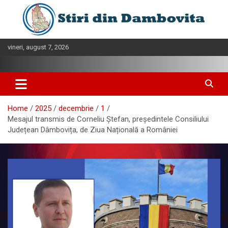
Skip
to
content
vineri, august 7, 2026
Home
2025
decembrie
1
Mesajul transmis de Corneliu Ștefan, președintele Consiliului
Județean Dâmbovița, de Ziua Națională a României