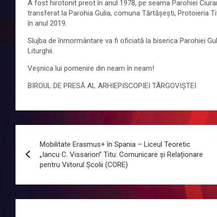
A fost hirotonit preot în anul 1978, pe seama Parohiei Ciura
transferat la Parohia Gulia, comuna Tărtășești, Protoieria Ti
în anul 2019.
Slujba de înmormântare va fi oficiată la biserica Parohiei Gul
Liturghii.
Veșnica lui pomenire din neam în neam!
BIROUL DE PRESĂ AL ARHIEPISCOPIEI TÂRGOVIȘTEI
Navigare
Mobilitate Erasmus+ în Spania – Liceul Teoretic
în
„Iancu C. Vissarion” Titu: Comunicare și Relaționare
pentru Viitorul Școlii (CORE)
articole