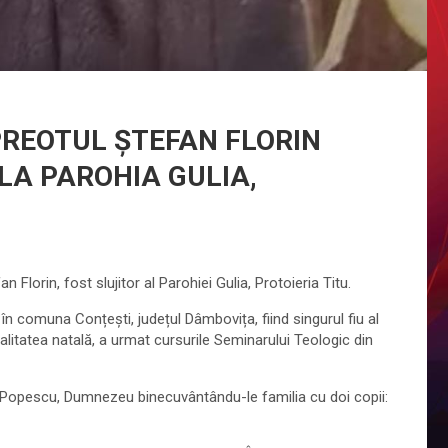
PREOTUL ȘTEFAN FLORIN
 LA PAROHIA GULIA,
n Florin, fost slujitor al Parohiei Gulia, Protoieria Titu.
 în comuna Conțești, județul Dâmbovița, fiind singurul fiu al
calitatea natală, a urmat cursurile Seminarului Teologic din
a Popescu, Dumnezeu binecuvântându-le familia cu doi copii: