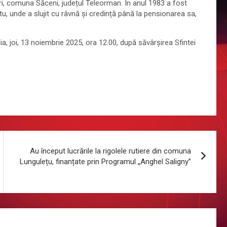
ri, comuna Săceni, județul Teleorman. În anul 1983 a fost
tu, unde a slujit cu râvnă și credință până la pensionarea sa,
ia, joi, 13 noiembrie 2025, ora 12.00, după săvârșirea Sfintei
Au început lucrările la rigolele rutiere din comuna
Lungulețu, finanțate prin Programul „Anghel Saligny”