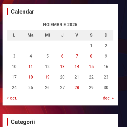
Calendar
NOIEMBRIE 2025
L
Ma
Mi
J
V
S
D
1
2
3
4
5
6
7
8
9
10
11
12
13
14
15
16
17
18
19
20
21
22
23
24
25
26
27
28
29
30
« oct.
dec. »
Categorii