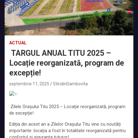
ACTUAL
TARGUL ANUAL TITU 2025 –
Locație reorganizată, program de
excepție!
septembrie 11, 2025
StiridinDambovita
Zilele Orașului Titu 2025 – Locație reorganizată, program
de excepție!
Ediția din acest an a Zilelor Orașului Titu vine cu noutăți
importante: locația a fost în totalitate reorganizată pentru
confortul și siguranța tuturor!