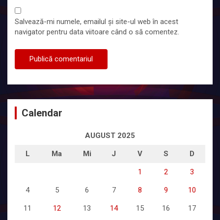
Salvează-mi numele, emailul și site-ul web în acest
navigator pentru data viitoare când o să comentez.
Calendar
AUGUST 2025
L
Ma
Mi
J
V
S
D
1
2
3
4
5
6
7
8
9
10
11
12
13
14
15
16
17