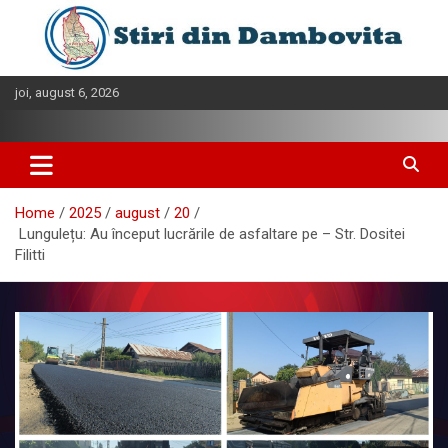
Skip
to
content
joi, august 6, 2026
Home
2025
august
20
Lungulețu: Au început lucrările de asfaltare pe – Str. Dositei
Filitti